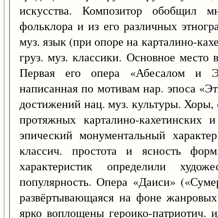
искусства. Композитор обобщил мн
фольклора и из его различных этногр
муз. язык (при опоре на карталино-ках
груз. муз. классики. Основное место 
Первая его опера «Абесалом и Эт
написанная по мотивам нар. эпоса «Э
достижений нац. муз. культуры. Хоры, 
протяжных карталино-кахетинских и
эпический монументальный характер
классич. простота и ясность форм,
характеристик определили худо
популярность. Опера «Даиси» («Сумер
развёртывающаяся на фоне жанровых 
ярко воплощены героико-патриотич. 