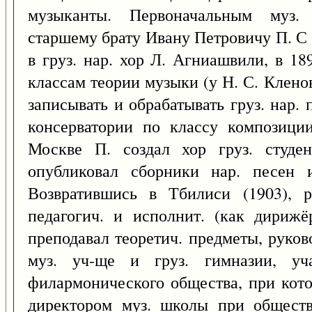
музыканты. Первоначальным муз. 
старшему брату Ивану Петровичу П. С 
в груз. нар. хор Л. Агниашвили, в 18
классам теории музыки (у Н. С. Клено
записывать и обрабатывать груз. нар.
консерватории по классу композици
Москве П. создал хор груз. студен
опубликовал сборники нар. песен и
Возвратившись в Тбилиси (1903), р
педагогич. и исполнит. (как дирижё
преподавал теоретич. предметы, руков
муз. уч-ще и груз. гимназии, уча
филармонического общества, при кото
директором муз. школы при обществе