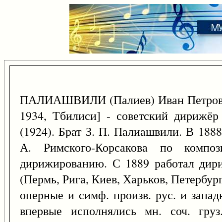
ПАЛИАШВИЛИ (Палиев) Иван Петрови
1934, Тбилиси] - советский дирижёр 
(1924). Брат З. П. Палиашвили. В 188
А. Римского-Корсакова по ком
дирижированию. С 1889 работал дир
(Пермь, Рига, Киев, Харьков, Петербург
оперные и симф. произв. рус. и запад
впервые исполнялись мн. соч. груз