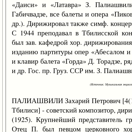
«Даиси» и «Латавра» З. Палиашвил
Габичвадзе, все балеты и опера «Пико
др.). Дирижировал также симф. концер
С 1944 преподавал в Тбилисской кон
был зав. кафедрой хор. дирижирования
изданию партитуры опер «Абесалом и
и клавир балета «Горда» Д. Торадзе, ря
и др. Гос. пр. Груз. ССР им. З. Палиашв
(Источник: Музыкальная энцикло
ПАЛИАШВИЛИ Захарий Петрович [4(
Тбилиси] - советский композитор, дириж
(1925). Крупнейший представитель г
Отец П. был певцом церковного хор