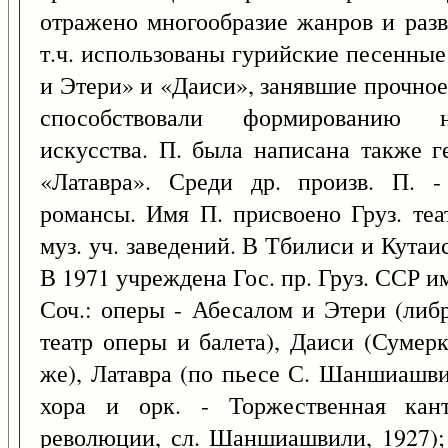
отражено многообразие жанров и разве
т.ч. использованы гурийские песенны
и Этери» и «Даиси», занявшие прочное 
способствовали формированию на
искусства. П. была написана также г
«Латавра». Среди др. произв. П. -
романсы. Имя П. присвоено Груз. теа
муз. уч. заведений. В Тбилиси и Кута
В 1971 учреждена Гос. пр. Груз. ССР и
Соч.: оперы - Абесалом и Этери (либ
театр оперы и балета), Даиси (Сумерк
же), Латавра (по пьесе С. Шаншиашвил
хора и орк. - Торжественная кант
революции, сл. Шаншиашвили, 1927); 