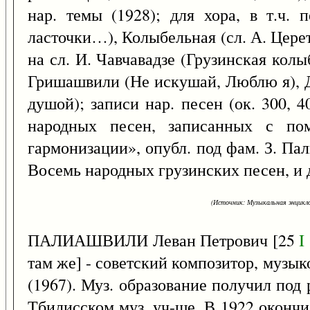
нар. темы (1928); для хора, в т.ч.
ласточки…), Колыбельная (сл. А. Церет
на сл. И. Чавчавадзе (Грузинская кол
Гришашвили (Не искушай, Люблю я),
душой); записи нар. песен (ок. 300, 
народных песен, записанных с по
гармонизации», опубл. под фам. З. Палие
Восемь народных грузинских песен, и 
(Источник: Музыкальная энцикло
ПАЛИАШВИЛИ Леван Петрович [25
I
там же] - советский композитор, музыко
(1967). Муз. образование получил под р
Тбилисском муз. уч-ще. В 1922 оконч