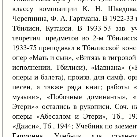
классу композиции К. Н. Шведова
Черепнина, Ф. А. Гартмана. В 1922-33 
Тбилиси, Кутаиси. В 1933-53 зав. у
теоретич. предметов во 2-м Тбилисс
1933-75 преподавал в Тбилисской конс
опер «Мать и сын», «Витязь в тигровой 
исполнении, Тбилиси), «Иавнана» («К
оперы и балета), произв. для симф. орк
песен, а также ряда книг; работы 
музыки», «Побочные доминанты», 
Этери»« остались в рукописи. Соч. н
оперы «Абесалом и Этери», Тб., 19
«Даиси», Тб., 1944; Учебник по элемен
Гармония. Учебник для студен