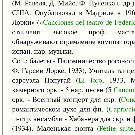
(М. Равеля, Д. Мийо, Ф. Пуленка и др.)
США. Опубликовал в Мадриде в 1960
Лорки» («
Canciones
del
teatro
de
Federi
отличают высокое проф. мастер
обнаруживают стремление композитора
испан. нар. музыки.
Соч.: балеты - Паломничество рогоносц
Ф. Гарсии Лорке, 1933), Учитель танце
сарсуэла Попугай (
El
loro
, 1933, 
камерного орк. - 5 нар. песен (5
Cancio
орк. - Военный концерт для скр. (
Conc
романтическом духе для фп. (
Capricci
инстр. ансамбли - Хабанера для скр. и ф
(1934), Маленькая сюита (
Petite
suite