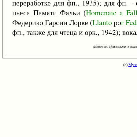
переработке для фп., 1935); для фп. - 
пьеса Памяти Фальи (
Homenaie
a
Fal
Федерико Гарсии Лорке (
Llanto
ро
r
Fed
фп., также для чтеца и орк., 1942); вок
(Источник: Музыкальная энцикло
(с)
Музы