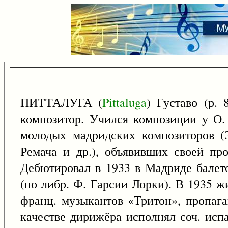
ПИТТАЛУГА (
Pittaluga
) Густаво (р.
композитор. Учился композиции у О.
молодых мадридских композиторов (
Ремача и др.), объявивших своей пр
Дебютировал в 1933 в Мадриде балет
(по либр. Ф. Гарсии Лорки). В 1935 
франц. музыкантов «Тритон», пропага
качестве дирижёра исполнял соч. испа