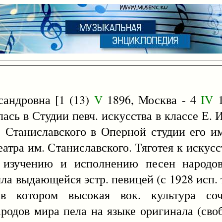
ндровна [1 (13)
V
1896, Москва - 4
IV
1
ась в Студии певч. искусства в классе Е. И
. Станиславского в Оперной студии его им
еатра им. Станиславского. Тяготея к искус
к изучению и исполнению песен народо
ла выдающейся эстр. певицей (с 1928 исп. т
 в котором высокая вок. культура соч
родов мира пела на языке оригинала (своб