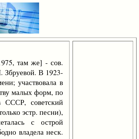
975, там же] - сов.
. Збруевой. В 1923-
ени; участвовала в
ству малых форм, по
в СССР, советский
олько эстр. песни),
еталась с острой
одно владела неск.