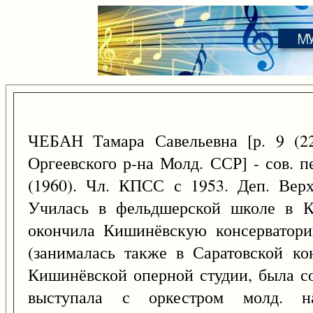
ЧЕБАН Тамара Савельевна [р. 9 (22
Оргеевского р-на Молд. ССР] - сов. п
(1960). Чл. КПСС с 1953. Деп. Верх
Училась в фельдшерской школе в К
окончила Кишинёвскую консерватори
(занималась также в Саратовской ко
Кишинёвской оперной студии, была со
выступала с оркестром молд. н