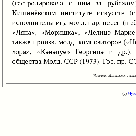
(гастролировала с ним за рубежом
Кишинёвском институте искусств (с
исполнительница молд. нар. песен (в её 
«Ляна», «Моришка», «Лелицэ Марие»
также произв. молд. композиторов («
хора», «Кэнэцуе» Георгицэ и др.).
общества Молд. ССР (1973). Гос. пр. С
(Источник: Музыкальная энцикло
(с)
Музы