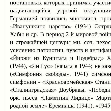
постановках которых принимал участие
надвигающейся угрозой оккупации
Германией появились многочисл. про
«Иванушкино царство» (1934) Острч
Хабы и др. В период 2-й мировой вой
и строжайшей цензуры мн. соч. чехос
усилению патриотич. чувств и антифаш
«Йиржи из Кунштата и Подебрад» Х
(1944), «Ян Гус» (начата в 1944; не зав
(«Симфония свободы», 1941) симфо
симфонии - «Красноармейская» Станис
«Сталинградская» Доубравы, «Победн
орк. пьеса «Памятник Лидице» Марти
родной земле» Еремиаша (1941), «194