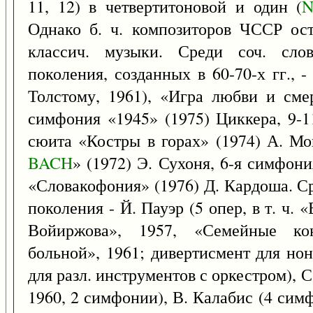
11, 12) в четвертитоновой и один (
N
Однако б. ч. композиторов ЧССР ост
классич. музыки. Среди соч. слов
поколения, созданных в 60-70-х гг., 
Толстому, 1961), «Игра любви и смер
симфония «1945» (1975) Циккера, 9-1
сюита «Костры в горах» (1974) А. Мо
BACH
» (1972) Э. Сухоня, 6-я симфони
«Словакофония» (1976) Д. Кардоша. С
поколения - Й. Пауэр (5 опер, в т. ч. 
Войиржова», 1957, «Семейные ко
больной», 1961; дивертисмент для нон
для разл. инструментов с оркестром), С
1960, 2 симфонии), В. Калабис (4 сим