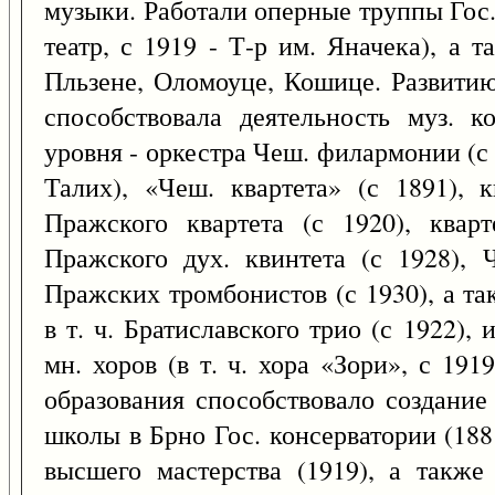
музыки. Работали оперные труппы Гос. т
театр, с 1919 - Т-р им. Яначека), а т
Пльзене, Оломоуце, Кошице. Развитию
способствовала деятельность муз. к
уровня - оркестра Чеш. филармонии (с 1
Талих), «Чеш. квартета» (с 1891), 
Пражского квартета (с 1920), квар
Пражского дух. квинтета (с 1928), 
Пражских тромбонистов (с 1930), а та
в т. ч. Братиславского трио (с 1922), 
мн. хоров (в т. ч. хора «Зори», с 19
образования способствовало создани
школы в Брно Гос. консерватории (18
высшего мастерства (1919), а такж