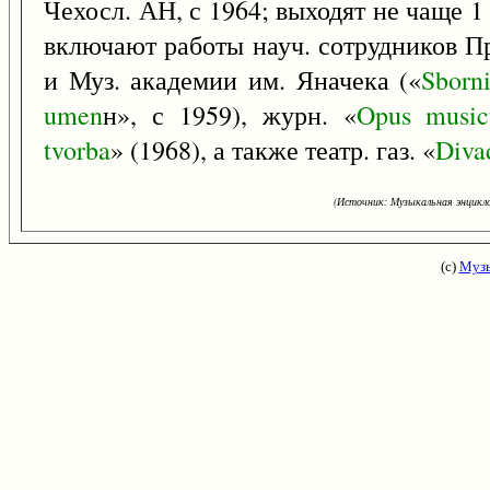
Чехосл. АН, с 1964; выходят не чаще 1 р
включают работы науч. сотрудников П
и Муз. академии им. Яначека («
Sborn
umen
н», с 1959), журн. «
Opus
musi
tvorba
» (1968), а также театр. газ. «
Diva
(Источник: Музыкальная энцикло
(с)
Музы