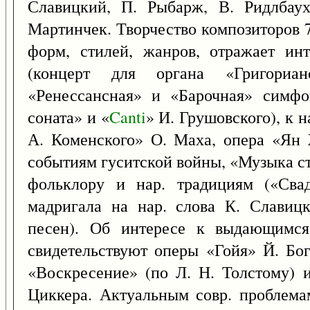
Славицкий, П. Рыбарж, В. Ридлбаух
Мартинчек. Творчество композиторов 7
форм, стилей, жанров, отражает ин
(концерт для органа «Григориа
«Ренессансная» и «Барочная» симфо
соната» и «
Canti
» И. Грушовского), к н
А. Коменского» О. Маха, опера «Ян 
событиям гуситской войны, «Музыка ст
фольклору и нар. традициям («Сва
мадригала на нар. слова К. Славицк
песен). Об интересе к выдающимся
свидетельствуют оперы «Гойя» Й. Бог
«Воскресение» (по Л. Н. Толстому) 
Циккера. Актуальным совр. проблем