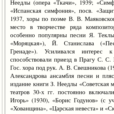
Неедлы (опера «Ткачи», 1939; «Симф
«Испанская симфония», посв. «Защи
1937, хоры по поэме В. В. Маяковског
место в творчестве ряда композито
особенно популярны песни Я. Теклы
«Моряцкая»), Й. Станислава («Пе
Гренаде»). Усиливался интерес к
способствовали приезд в Прагу С. С.
Гос. хора под рук. А. В. Свешникова (1
Александрова ансамбля песни и пляс
издание книги З. Неедлы «Советская м
театров 30-х гг. постоянно включал
Игорь» (1930), «Борис Годунов» (с у
«Хованщина», «Царская невеста» и «Ск