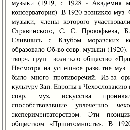
музыки (1919, с 1928 - Академия м
консерватория). В 1920 возникло муз.
музыки, члены которого участвовал
Стравинского, С. С. Прокофьева, Б
Слившись с Клубом моравских ком
образовало Об-во совр. музыки (1920). 
творч. групп возникло общество «Пр
Несмотря на успешное развитие муз. 
было много противоречий. Из-за ор
культуру Зап. Европы в Чехословакию
совр. муз. искусства проника
способствовавшие увлечению чех
экспериментаторством. Эти позиц
обществом «Пршитомность». В 1920-