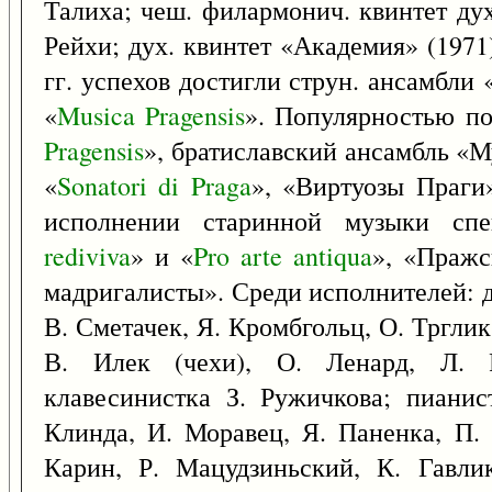
Талиха; чеш. филармонич. квинтет ду
Рейхи; дух. квинтет «Академия» (1971)
гг. успехов достигли струн. ансамбл
«
Musica
Pragensis
». Популярностью по
Pragensis
», братиславский ансамбль «
«
Sonatori
di
Praga
», «Виртуозы Праги»
исполнении старинной музыки спе
rediviva
» и «
Pro
arte
antiqua
», «Пражс
мадригалисты». Среди исполнителей: 
В. Сметачек, Я. Кромбгольц, О. Трглик,
В. Илек (чехи), О. Ленард, Л. Р
клавесинистка З. Ружичкова; пианис
Клинда, И. Моравец, Я. Паненка, П. 
Карин, Р. Мацудзиньский, К. Гавлик