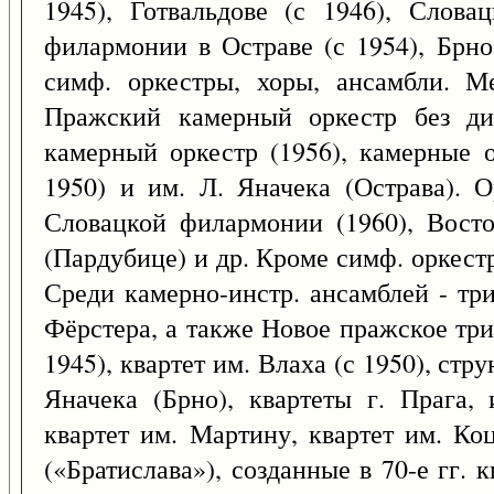
1945), Готвальдове (с 1946), Слова
филармонии в Остраве (с 1954), Брно
симф. оркестры, хоры, ансамбли. М
Пражский камерный оркестр без дир
камерный оркестр (1956), камерные 
1950) и им. Л. Яначека (Острава). 
Словацкой филармонии (1960), Восто
(Пардубице) и др. Кроме симф. оркестр
Среди камерно-инстр. ансамблей - три
Фёрстера, а также Новое пражское три
1945), квартет им. Влаха (с 1950), стру
Яначека (Брно), квартеты г. Прага,
квартет им. Мартину, квартет им. Ко
(«Братислава»), созданные в 70-е гг. 