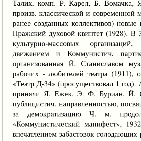
Талих, комп. Р. Карел, Б. Вомачка,
произв. классической и современной 
ранее созданных коллективов) новые к
Пражский духовой квинтет (1928). В 3
культурно-массовых организаций
движением и Коммунистич. партие
организованная Й. Станиславом муз
рабочих - любителей театра (1911),
«Театр Д-34» (просуществовал 1 год). 
приняли Я. Ежек, Э. Ф. Буриан, Й. 
публицистич. направленностью, посвя
за демократизацию Ч. м. продо
«Коммунистический манифест», 1932
впечатлением забастовок голодающих р