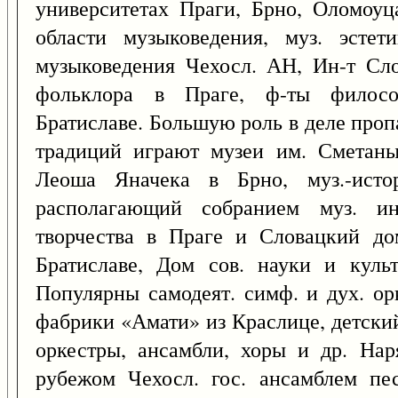
университетах Праги, Брно, Оломоуц
области музыковедения, муз. эстет
музыковедения Чехосл. АН, Ин-т Сл
фольклора в Праге, ф-ты филосо
Братиславе. Большую роль в деле проп
традиций играют музеи им. Сметаны
Леоша Яначека в Брно, муз.-истор
располагающий собранием муз. ин
творчества в Праге и Словацкий дом
Братиславе, Дом сов. науки и куль
Популярны самодеят. симф. и дух. орк
фабрики «Амати» из Краслице, детский 
оркестры, ансамбли, хоры и др. На
рубежом Чехосл. гос. ансамблем пе