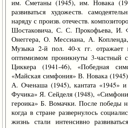
им. Сметаны (1945), им. Новака (19
развиваться художеств. самодеятель
наряду с произв. отечеств. композитор
Шостаковича, С. С. Прокофьева, И. Ф
Онеггера, О. Мессиана, А. Копленда,
Музыка 2-й пол. 40-х гг. отражает 
оптимизмом проникнуты 3-частный 
Циккера (1941-46), «Победная сим
«Майская симфония» В. Новака (1945)
А. Оченаша (1945), кантата «1945» 
Фучика» Я. Сейделя (1948), «Симфон
героика» Б. Вомачки. После победы н
когда в стране развернулось социалис
жизнь стали интенсивно развиватьс