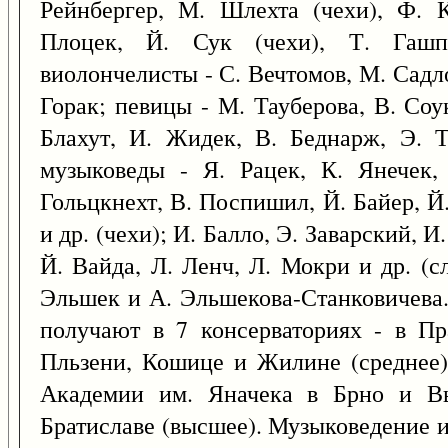
Рейнбергер, М. Шлехта (чехи), Ф. К
Плоцек, Й. Сук (чехи), Т. Гаш
виолончелисты - С. Вечтомов, М. Садло
Горак; певицы - М. Тауберова, В. Соу
Блахут, И. Жидек, В. Беднарж, Э. 
музыковеды - Я. Рацек, К. Янечек,
Гольцкнехт, В. Поспишил, Й. Байер, Й
и др. (чехи); И. Балло, Э. Заварский, И
Й. Вайда, Л. Ленч, Л. Мокри и др. (с
Эльшек и А. Эльшекова-Станковичева.
получают в 7 консерваториях - в Пра
Пльзени, Кошице и Жилине (среднее)
Академии им. Яначека в Брно и Вы
Братиславе (высшее). Музыковедение и