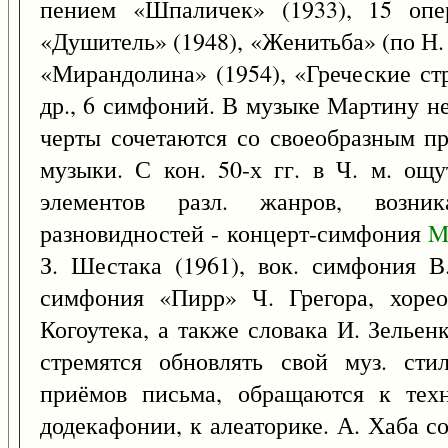
пением «Шпаличек» (1933), 15 опер
«Душитель» (1948), «Женитьба» (по Н. 
«Мирандолина» (1954), «Греческие ст
др., 6 симфоний. В музыке Мартину н
черты сочетаются со своеобразным п
музыки. С кон. 50-х гг. в Ч. м. ощ
элементов разл. жанров, возн
разновидностей - концерт-симфония
З. Шестака (1961), вок. симфония В
симфония «Пирр» Ч. Грегора, хорео
Когоутека, а также словака И. Зельен
стремятся обновлять свой муз. сти
приёмов письма, обращаются к техн
додекафонии, к алеаторике. А. Хаба со