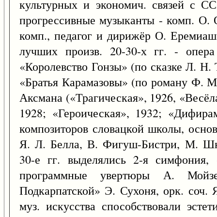
культурных и экономич. связей с СС
прогрессивные музыканты - комп. О. 
комп., педагог и дирижёр О. Еремиаш
лучших произв. 20-30-х гг. - опер
«Королевство Гонзы» (по сказке Л. Н.
«Братья Карамазовы» (по роману Ф. М
Аксмана («Трагическая», 1926, «Весёл
1928; «Героическая», 1932; «Дифирам
композиторов словацкой школы, основ
Я. Л. Белла, В. Фигуш-Бистри, М. Ш
30-е гг. выделялись 2-я симфония,
программные увертюры А. Мойзе
Подкарпатской» Э. Сухоня, орк. соч. 
муз. искусства способствовали эсте