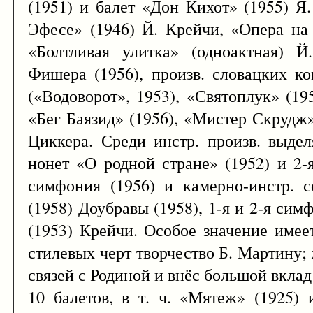
(1951) и балет «Дон Кихот» (1955) Я
Эфесе» (1946) Й. Крейчи, «Опера на 
«Болтливая улитка» (одноактная) Й
Фишера (1956), произв. словацких к
(«Водоворот», 1953), «Святоплук» (19
«Бег Баязид» (1956), «Мистер Скрудж»
Циккера. Среди инстр. произв. выде
нонет «О родной стране» (1952) и 2-
симфония (1956) и камерно-инстр. с
(1958) Доубравы (1958), 1-я и 2-я симф
(1953) Крейчи. Особое значение имее
стилевых черт творчество Б. Мартину;
связей с Родиной и внёс большой вклад в
10 балетов, в т. ч. «Мятеж» (1925) 