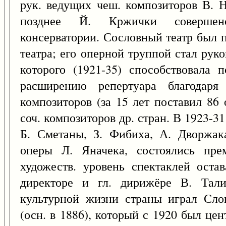
рук. ведущих чеш. композиторов В. Н
позднее Й. Кржички совершенс
консерватории. Сословный театр был 
театра; его оперной труппой стал рук
которого (1921-35) способствовала
расширению репертуара благодаря 
композиторов (за 15 лет поставил 86
соч. композиторов др. стран. В 1923-3
Б. Сметаны, З. Фибиха, А. Дворжака
оперы Л. Яначека, состоялись пре
художеств. уровень спектаклей оста
директоре и гл. дирижёре В. Тали
культурной жизни страны играл Слов
(осн. в 1886), который с 1920 был це