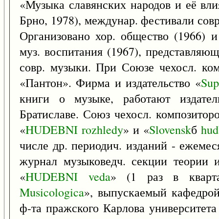
«Музыка славянских народов и её вли
Брно, 1978), междунар. фестивали сов
Организовано хор. общество (1966) 
муз. воспитания (1967), представля
совр. музыки. При Союзе чехосл. ком
«Пантон». Фирма и издательство «
Sup
книги о музыке, работают издате
Братиславе. Союз чехосл. композитор
«
HUDEBNI
rozhledy
» и «
Slovensk
б
hud
числе др. периодич. изданий - ежеме
журнал музыковедч. секции теории 
«
HUDEBNI
veda
» (1 раз в кварт
Musicologica
», выпускаемый кафедро
ф-та пражского Карлова университета 