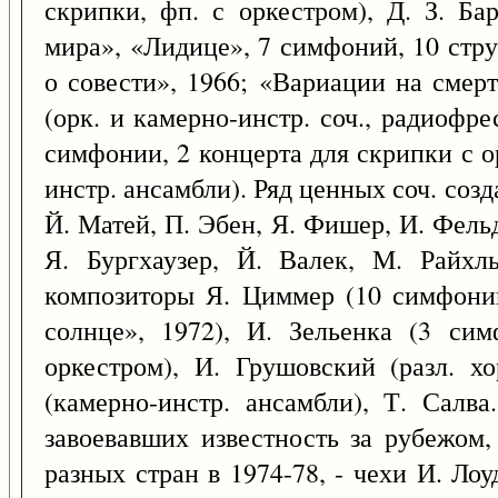
скрипки, фп. с оркестром), Д. З. Бар
мира», «Лидице», 7 симфоний, 10 стру
о совести», 1966; «Вариации на смерт
(орк. и камерно-инстр. соч., радиофре
симфонии, 2 концерта для скрипки с о
инстр. ансамбли). Ряд ценных соч. соз
Й. Матей, П. Эбен, Я. Фишер, И. Фельд
Я. Бургхаузер, Й. Валек, М. Райхл
композиторы Я. Циммер (10 симфони
солнце», 1972), И. Зельенка (3 си
оркестром), И. Грушовский (разл. х
(камерно-инстр. ансамбли), Т. Салв
завоевавших известность за рубежом,
разных стран в 1974-78, - чехи И. Ло