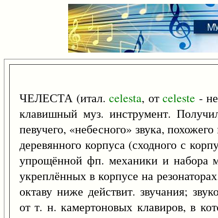
ЧЕЛЕСТА (итал.
celesta
, от
celeste
- не
клавишный муз. инструмент. Получил
певучего, «небесного» звука, похожего 
деревянного корпуса (сходного с кор
упрощённой фп. механики и набора м
укреплённых в корпусе на резонаторах.
октаву ниже действит. звучания; зву
от т. н. камертоновых клавиров, в к