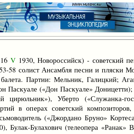
 16
V
1930, Новороссийск) - советский пев
53-58 солист Ансамбля песни и пляски Мо
 балета. Партии: Мельник, Галицкий; Аг
Дон Паскуале («Дон Паскуале» Доницетти)
й цирюльник»), Уберто («Служанка-гос
артий в операх советский композиторов,
сьмоводитель («Джордано Бруно» Кортеса
), Булак-Булахович (телеопера «Ранак» Ва