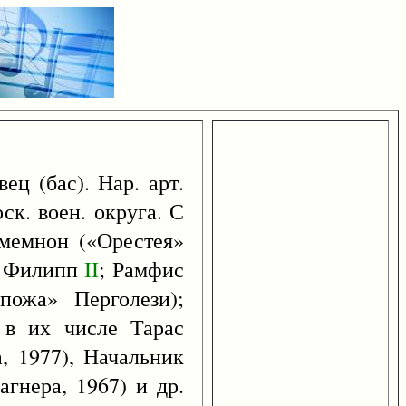
ец (бас). Нар. арт.
ск. воен. округа. С
амемнон («Орестея»
; Филипп
II
; Рамфис
пожа» Перголези);
 в их числе Тарас
, 1977), Начальник
гнера, 1967) и др.