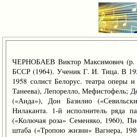
ЧЕРНОБАЕВ Виктор Максимович (р.
БССР (1964). Ученик Г. И. Тица. В 19
1958 солист Белорус. театра оперы и
Танеева), Лепорелло, Мефистофель; 
(«Аида»), Дон Базилио («Севильски
Нилаканта. 1-й исполнитель ряда п
(«Колючая роза» Семеняко, 1960), Пи
штаба («Тропою жизни» Вагнера, 1980