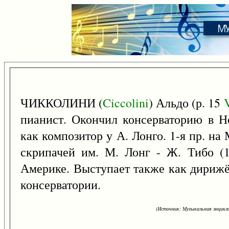
ЧИККОЛИНИ (
Ciccolini
) Альдо (р. 15
V
пианист. Окончил консерваторию в Н
как композитор у А. Лонго. 1-я пр. н
скрипачей им. М. Лонг - Ж. Тибо (1
Америке. Выступает также как дириж
консерватории.
(Источник: Музыкальная энцикло