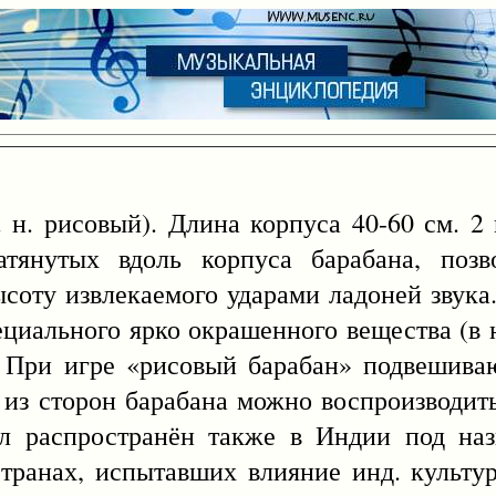
н. рисовый). Длина корпуса 40-60 см. 2
янутых вдоль корпуса барабана, позво
ысоту извлекаемого ударами ладоней звука
циального ярко окрашенного вещества (в н
. При игре «рисовый барабан» подвешива
 из сторон барабана можно воспроизводит
ыл распространён также в Индии под наз
ранах, испытавших влияние инд. культур