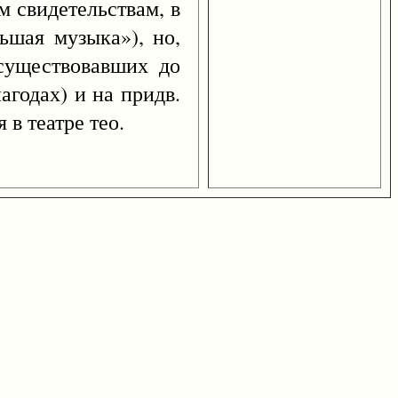
м свидетельствам, в
ьшая музыка»), но,
 существовавших до
агодах) и на придв.
 в театре тео.