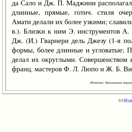
да Сало и Дж. П. Маджини располагал
длинные, прямые, готич. стиля оче
Амати делали их более узкими; славилис
в.). Близки к ним Э. инструментов А.
Дж. (И.) Гварнери дель Джезу (1-я по
формы, более длинные и угловатые; П. 
делал их округлыми. Совершенством 
франц. мастеров Ф. Л. Люпо и Ж. Б. В
(Источник: Музыкальная энцикло
(с)
Музы