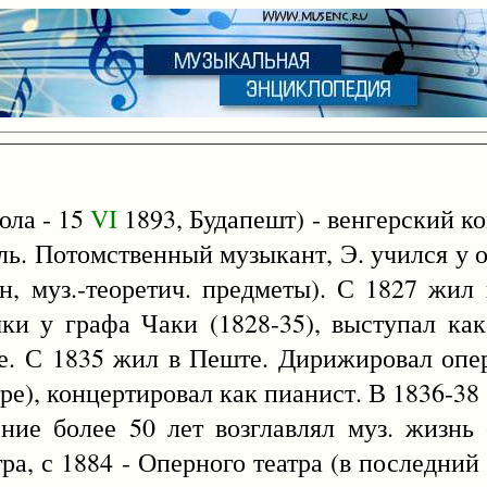
юла - 15
VI
1893, Будапешт) - венгерский к
ль. Потомственный музыкант, Э. учился у от
ан, муз.-теоретич. предметы). С 1827 жи
и у графа Чаки (1828-35), выступал как
е. С 1835 жил в Пеште. Дирижировал оп
атре), концертировал как пианист. В 1836-3
чение более 50 лет возглавлял муз. жизнь
тра, с 1884 - Оперного театра (в последний