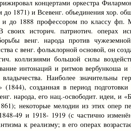
рижировал концертами оркестра Филармон
 до 1871) и Всевенг. объединения хор. обще
 и до 1888 профессором по классу фп. М
В своих историч. патриотич. операх ис
орьбы венг. народа против чужеземной
ства с венг. фольклорной основой, он созд
агич. коллизиями большой силы воздейст
вание интонаций и ритмов вербункоша и 
 владычества. Наиболее значительны ге
» (1844), созданная в период подготовк
нг. народа, его нац.-освободит. идеи, и «
 1861); некоторые мелодии из этих опер 
1848-49 и 1918- 1919 (с частично изменё
нтизма к реализму; в его операх возрастае