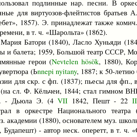
пользовал подлинные нар. песни. В орке
ные для виртуозов-флейтистов братьев А
ебет», 1857). Э. принадлежат также комич
емени, в т. ч. «Шарольта» (1862).
- Мария Батори (1840), Ласло Хуньяди (184
ы и балета; 1959, Большой театр СССР, М
ымянные герои (
Nevtelen
hösök
, 1880), Ко
 увертюра (Ь
nnepi
nyitany
, 1887; к 50-летию
ии для скр. с фп. (1837); пьесы для фп., в
мн (на сл. Ф. Кёльчеи, 1844; стал гимном В
Э. - Дьюла Э. (4
VII
1842, Пешт - 22
II
рал в оркестре Национального театра (
. академии (1880), основателем муз. школ
 Будапешт) - автор неск. оперетт, в т. ч.