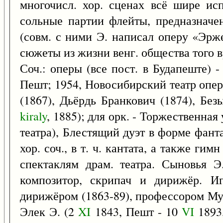
многочисл. хор. сценах всё шире ис
сольные партии флейты, предназначен
(совм. с ними Э. написал оперу «Эрж
сюжеты из жизни венг. общества того вр
Соч.: оперы (все пост. в Будапеште) 
Пешт; 1954, Новосибирский театр опер
(1867), Дьёрдь Бранкович (1874), Без
kiraly
, 1885); для орк. - Торжественная
театра), Блестящий дуэт в форме фантаз
хор. соч., в т. ч. кантата, а также ги
спектаклям драм. театра. Сыновья 
композитор, скрипач и дирижёр. Иг
дирижёром (1863-89), профессором Муз
Элек Э. (2
XI
1843, Пешт - 10
VI
1893,