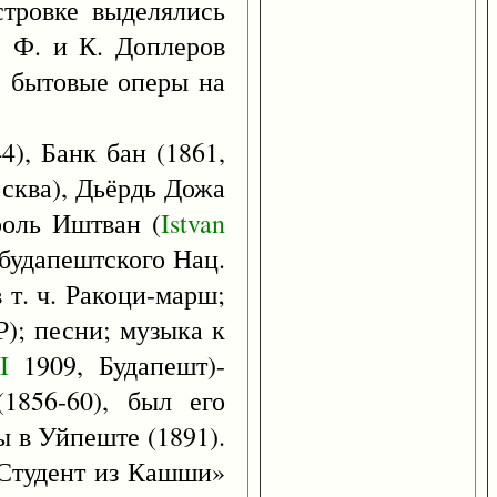
стровке выделялись
. Ф. и К. Доплеров
. бытовые оперы на
4), Банк бан (1861,
осква), Дьёрдь Дожа
роль Иштван (
Istvan
 будапештского Нац.
 т. ч. Ракоци-марш;
НР); песни; музыка к
I
1909, Будапешт)-
1856-60), был его
ы в Уйпеште (1891).
 «Студент из Кашши»