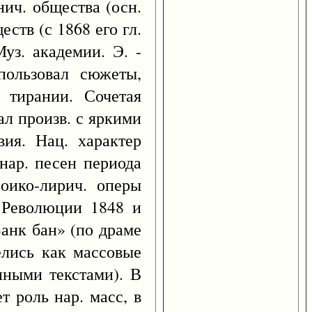
ич. общества (осн.
ств (с 1868 его гл.
уз. академии. Э. -
пользовал сюжеты,
 тирании. Сочетая
ал произв. с яркими
вия. Нац. характер
нар. песен периода
роико-лирич. оперы
и Революции 1848 и
Банк бан» (по драме
пелись как массовые
нными текстами). В
т роль нар. масс, в