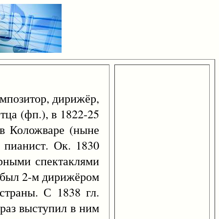
омпозитор, дирижёр,
ца (фп.), в 1822-25
л в Коложваре (ныне
 пианист. Ок. 1830
ерными спектаклями
8 был 2-м дирижёром
 страны. С 1838 гл.
 раз выступил в ним