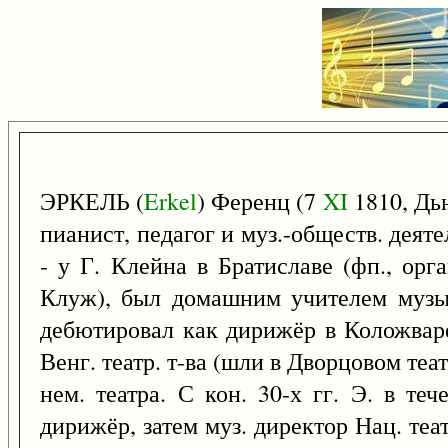
ЭРКЕЛЬ (
Erkel
) Ференц (7
XI
1810, Дь
пианист, педагог и муз.-обществ. деяте
- у Г. Клейна в Братиславе (фп., орг
Клуж), был домашним учителем музык
дебютировал как дирижёр в Коложвар
Венг. театр. т-ва (шли в Дворцовом те
нем. театра. С кон. 30-х гг. Э. в те
дирижёр, затем муз. директор Нац. теа