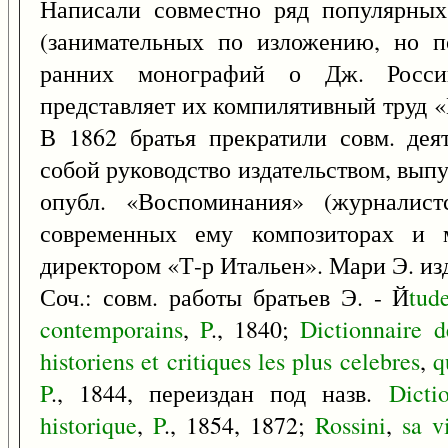
Написали совместно ряд популярных
(занимательных по изложению, но по
ранних монографий о Дж. Россин
представляет их компилятивный труд 
В 1862 братья прекратили совм. дея
собой руководство издательством, выпу
опубл. «Воспоминания» (журналистс
современных ему композиторах и м
директором «Т-р Итальен». Мари Э. изд
Соч.: совм. работы братьев Э. - Й
tud
contemporains
,
P
., 1840;
Dictionnaire
d
historiens
et
critiques
les
plus
celebres
,
q
P
., 1844, переиздан под назв.
Dicti
historique
,
P
., 1854, 1872;
Rossini
,
sa
v