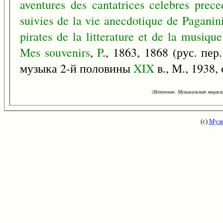
aventures
des
cantatrices
celebres
prece
suivies
de
la
vie
anecdotique
de
Paganin
pirates
de
la
litterature
et
de
la
musique
Mes
souvenirs
,
P
., 1863, 1868 (рус. пе
музыка 2-й половины
XIX
в., М., 1938, 
(Источник: Музыкальная энцикло
(с)
Музы