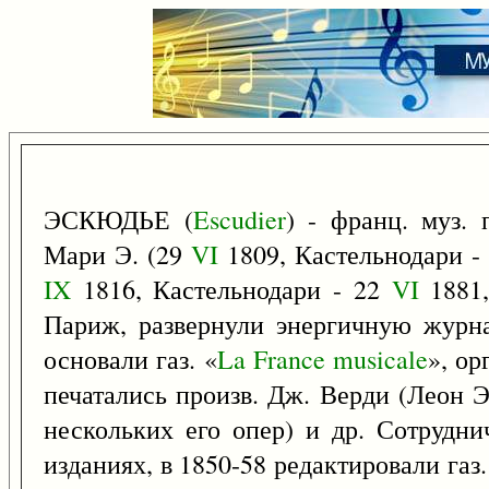
ЭСКЮДЬЕ (
Escudier
) - франц. муз. 
Мари Э. (29
VI
1809, Кастельнодари -
IX
1816, Кастельнодари - 22
VI
1881,
Париж, развернули энергичную журна
основали газ. «
La
France
musicale
», ор
печатались произв. Дж. Верди (Леон Э
нескольких его опер) и др. Сотрудни
изданиях, в 1850-58 редактировали газ.