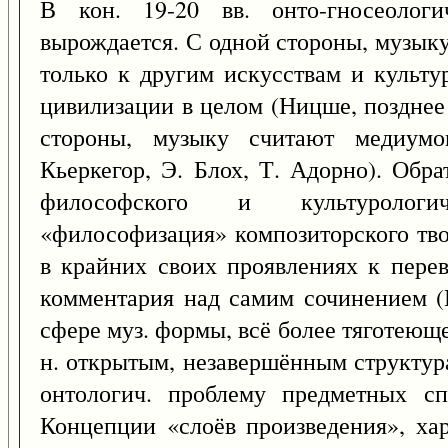
В кон. 19-20 вв. онто-гносеолог
вырождается. С одной стороны, музык
только к другим искусствам и культ
цивилизации в целом (Ницше, позднее 
стороны, музыку считают медиумо
Кьеркегор, Э. Блох, Т. Адорно). Обр
философского и культурологи
«философизация» композиторского тво
в крайних своих проявлениях к пере
комментария над самим сочинением (
сфере муз. формы, всё более тяготеющ
н. открытым, незавершённым структура
онтологич. проблему предметных сп
Концепции «слоёв произведения», хар