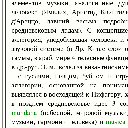
элементов музыки, аналогичные ду
человека (Ямвлих, Аристид Квинтили
д
'
Ареццо, давший весьма подробн
средневековым ладам). С концепцие
аллегория, уподоблявшая человека и
звуковой системе (в Др. Китае слои 
гаммы, в араб. мире 4 телесные функци
в др.-рус. Э. м., вслед за византийским
- с гуслями, певцом, бубном и стру
аллегории, основанной на пониман
выявлялся в восходящей к Пифагору, 
в позднем средневековье идее 3 с
mundana
(небесной, мировой музыки
музыки, гармонии человека) и
musica