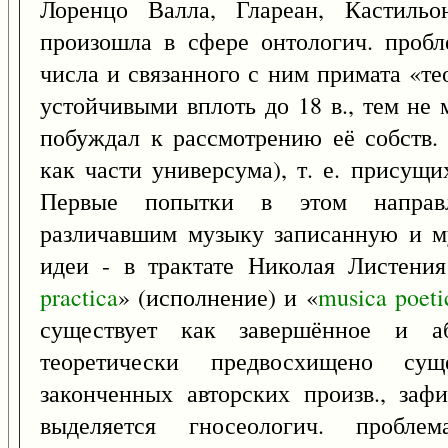
Лоренцо Валла, Глареан, Кастильон
произошла в сфере онтологич. пробл
числа и связанного с ним примата «т
устойчивыми вплоть до 18 в., тем не 
побуждал к рассмотрению её собств. 
как части универсума), т. е. присущ
Первые попытки в этом направл
различавшим музыку записанную и м
идеи - в трактате Николая Листения
practica
» (исполнение) и «
musica
poeti
существует как завершённое и а
теоретически предвосхищено су
законченных авторских произв., заф
выделяется гносеологич. пробл