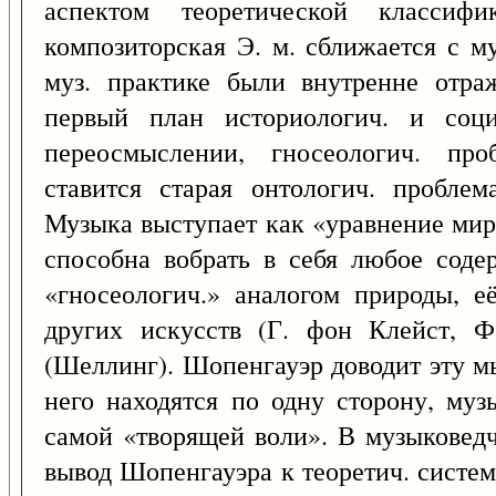
аспектом теоретической классифи
композиторская Э. м. сближается с м
муз. практике были внутренне отр
первый план историологич. и соци
переосмыслении, гносеологич. про
ставится старая онтологич. пробле
Музыка выступает как «уравнение мир
способна вобрать в себя любое соде
«гносеологич.» аналогом природы, 
других искусств (Г. фон Клейст, Ф
(Шеллинг). Шопенгауэр доводит эту мы
него находятся по одну сторону, муз
самой «творящей воли». В музыковед
вывод Шопенгауэра к теоретич. систе