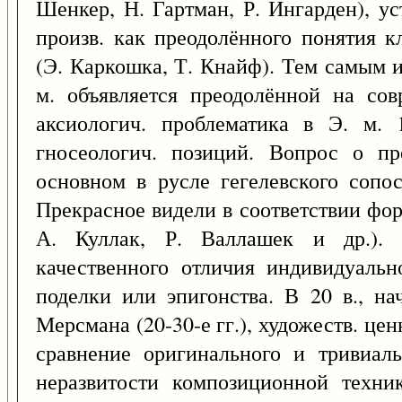
Шенкер, Н. Гартман, Р. Ингарден), у
произв. как преодолённого понятия к
(Э. Каркошка, Т. Кнайф). Тем самым и
м. объявляется преодолённой на совр
аксиологич. проблематика в Э. м. 
гносеологич. позиций. Вопрос о п
основном в русле гегелевского сопо
Прекрасное видели в соответствии фо
А. Куллак, Р. Валлашек и др.). 
качественного отличия индивидуаль
поделки или эпигонства. В 20 в., н
Мерсмана (20-30-е гг.), художеств. це
сравнение оригинального и тривиал
неразвитости композиционной техни