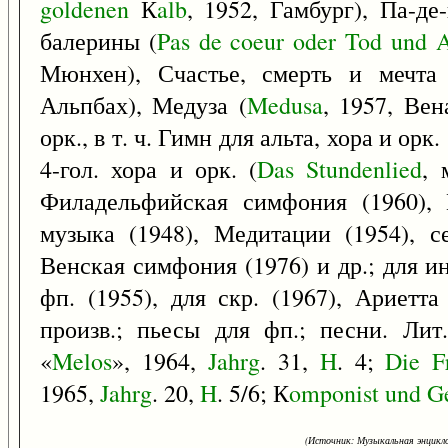
goldenen
К
alb
, 1952, Гамбург), Па-д
балерины (
Pas
de
coeur
oder
Tod
und
A
Мюнхен), Счастье, смерть и мечта
Альпбах), Медуза (
Medusa
, 1957, Вен
орк., в т. ч. Гимн для альта, хора и орк
4-гол. хора и орк. (
Das
Stundenlied
, 
Филадельфийская симфония (1960), 
музыка (1948), Медитации (1954), се
Венская симфония (1976) и др.; для и
фп. (1955), для скр. (1967), Ариетта
произв.; пьесы для фп.; песни. Лит
«
Melos
», 1964,
Jahrg
. 31,
H
. 4;
Die
F
1965,
Jahrg
. 20,
H
. 5/6; К
omponist
und
Ge
(Источник: Музыкальная энцикло