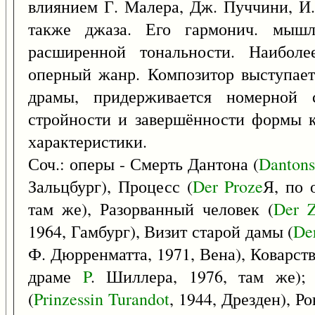
влиянием Г. Малера, Дж. Пуччини, И.
также джаза. Его гармонич. мышл
расширенной тональности. Наиболе
оперный жанр. Композитор выступает
драмы, придерживается номерной с
стройности и завершённости формы к
характеристики.
Соч.: оперы - Смерть Дантона (
Danton
Зальцбург), Процесс (
Der
Proze
Я, по 
там же), Разорванный человек (
Der
Z
1964, Гамбург), Визит старой дамы (
De
Ф. Дюрренматта, 1971, Вена), Коварст
драме
P
. Шиллера, 1976, там же);
(
Prinzessin
Turandot
, 1944, Дрезден), Р