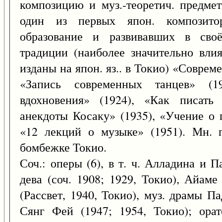
композицию и муз.-теоретич. предмет
один из первых япон. композитор
образование и развивавших в своём
традиции (наиболее значительно влия
изданы на япон. яз.. в Токио) «Соврем
«Запись современных танцев» (19
вдохновения» (1924), «Как писать
анекдоты Косаку» (1935), «Учение о 
«12 лекций о музыке» (1951). Мн. 
бомбежке Токио.
Соч.: оперы (6), в т. ч. Алладина и 
дева (соч. 1908; 1929, Токио), Айам
(Рассвет, 1940, Токио), муз. драмы П
Сянг Фей (1947; 1954, Токио); орат