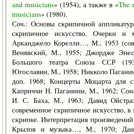
and
musicians
» (1954), а также в «
The
musicians
» (1980).
Соч.: Основы скрипичной аппликату
скрипичное искусство. Очерки и м
Арканджело Корелли…, М., 1953 (сов
Венявский, М., 1955; Джордже Энеск
Большого театра Союза ССР (1931
Югославии, М., 1958; Никколо Паганин
доп. 1968; Концерты Моцарта для с
Каприччи Н. Паганини, М., 1962; Сон
И. С. Баха, М., 1963; Давид Ойстра
современное скрипичное искусство, в 
скрипке. Интерпретация произведений
Крылов и музыка…, М., 1970; Дан