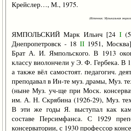
Крейслер…, М., 1975.
(Источник: Музыкальная энцикло
ЯМПОЛЬСКИЙ Марк Ильич [24
I
(5
Днепропетровск - 18
II
1951, Москва]
Брат А. И. Ямпольского. В 1913 око
классу виолончели у Э. Ф. Гербека. В 
а также вёл самостоят. педагогич. де
преподавал в Ин-те муз. драмы, Муз. 
(ныне Муз. уч-ще при Моск. консерва
им. А. Н. Скрябина (1926-29), Муз. т
В эти же годы Я. выступал как кам
составе Персимфанса. С 1929 преп
консерватории, с 1930 профессор консе