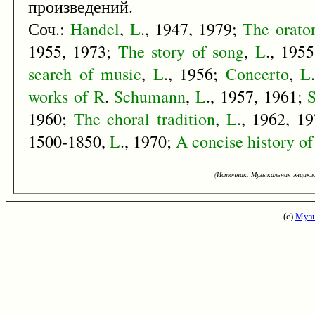
произведений.
Соч.:
Handel
,
L
., 1947, 1979;
The
orato
1955, 1973;
The
story
of
song
,
L
., 195
search
of
music
,
L
., 1956;
Concerto
,
L
works
of
R
.
Schumann
,
L
., 1957, 1961;
1960;
The
choral
tradition
,
L
., 1962, 1
1500-1850,
L
., 1970;
A
concise
history
of
(Источник: Музыкальная энцикло
(с)
Музы