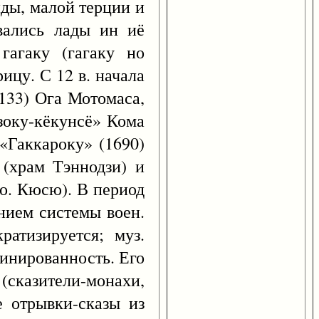
ды, малой терции и
вались лады ин иё
гагаку (гагаку но
ицу. С 12 в. начала
1133) Ога Мотомаса,
зоку-кёкунсё» Кома
 «Гаккароку» (1690)
 (храм Тэннодзи) и
 о. Кюсю). В период
ением системы воен.
атизируется; муз.
финированность. Его
 (сказители-монахи,
е отрывки-сказы из