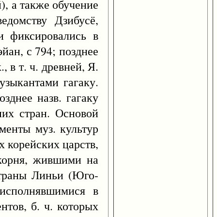
), а также обучение
едомству Дзибусё,
и фиксировались в
йан, с 794; позднее
 в т. ч. древней, Я.
узыкантами гагаку.
озднее назв. гагаку
них стран. Основой
ементы муз. культур
х корейских царств,
 корня, жившими на
траны Линьи (Юго-
 исполнявшимися в
нтов, б. ч. которых