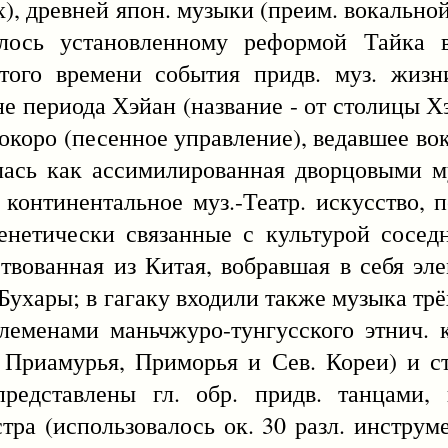
х), древней япон. музыки (преим. вокальной
ялось установленному реформой Тайка в
того времени события придв. муз. жизн
е периода Хэйан (название - от столицы Хэ
коро (песенное управление), ведавшее вок.,
лась как ассимилированная дворцовыми м
континентальное муз.-Театр. искусство, п
генетически связанные с культурой сосед
твованная из Китая, вобравшая в себя эл
Бухары; в гагаку входили также музыка трё
племенами маньчжуро-тунгусского этнич.
 Приамурья, Приморья и Сев. Кореи) и с
представлены гл. обр. придв. танцами,
ра (использовалось ок. 30 разл. инструме