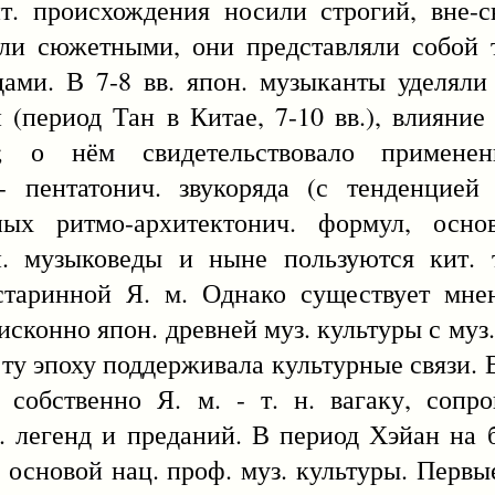
т. происхождения носили строгий, вне-
ли сюжетными, они представляли собой т
дами. В 7-8 вв. япон. музыканты уделял
 (период Тан в Китае, 7-10 вв.), влияние
; о нём свидетельствовало примене
- пентатонич. звукоряда (с тенденцие
чных ритмо-архитектонич. формул, осн
он. музыковеды и ныне пользуются кит. 
 старинной Я. м. Однако существует мне
исконно япон. древней муз. культуры с муз
 ту эпоху поддерживала культурные связи. В
 собственно Я. м. - т. н. вагаку, соп
 легенд и преданий. В период Хэйан на б
 основой нац. проф. муз. культуры. Перв