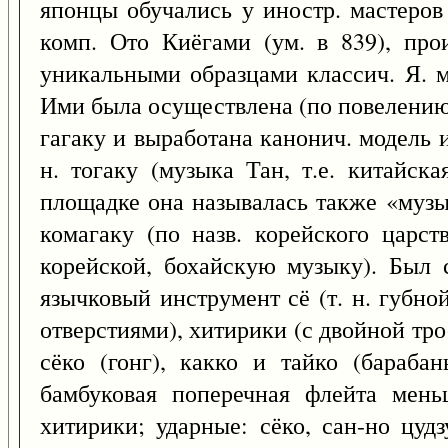
японцы обучались у иностр. мастеров 
комп. Ото Киёгами (ум. в 839), прои
уникальными образцами классич. Я. м
Ими была осуществлена (по повелению
гагаку и выработана канонич. модель и
н. тогаку (музыка Тан, т.е. китайск
площадке она называлась также «музык
комагаку (по назв. корейского царс
корейской, бохайскую музыку). Был с
язычковый инструмент сё (т. н. губно
отверстиями), хитирики (с двойной тро
сёко (гонг), какко и тайко (бараба
бамбуковая поперечная флейта мень
хитирики; ударные: сёко, сан-но цуд