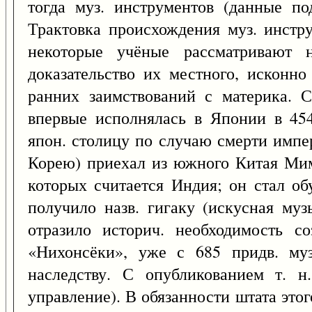
тогда муз. инструментов (данные по
Трактовка происхождения муз. инстр
некоторые учёные рассматривают 
доказательство их местного, исконно
ранних заимствований с материка. С
впервые исполнялась в Японии в 45
япон. столицу по случаю смерти импер
Корею) приехал из южного Китая Мима
которых считается Индия; он стал обу
получило назв. гигаку (искусная муз
отразило историч. необходимость со
«Нихонсёки», уже с 685 придв. му
наследству. С опубликованием т. н
управление). В обязанности штата это