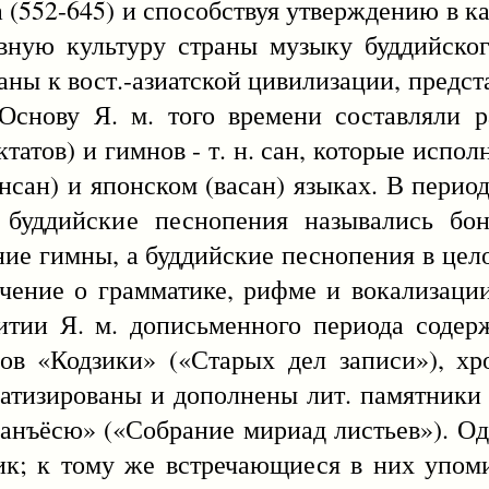
(552-645) и способствуя утверждению в ка
ную культуру страны музыку буддийского
ны к вост.-азиатской цивилизации, предст
 Основу Я. м. того времени составляли 
актатов) и гимнов - т. н. сан, которые испо
ансан) и японском (васан) языках. В перио
 буддийские песнопения назывались бон
ие гимны, а буддийские песнопения в цел
учение о грамматике, рифме и вокализации
итии Я. м. дописьменного периода содер
фов «Кодзики» («Старых дел записи»), х
атизированы и дополнены лит. памятники 
Манъёсю» («Собрание мириад листьев»). Од
тик; к тому же встречающиеся в них упо