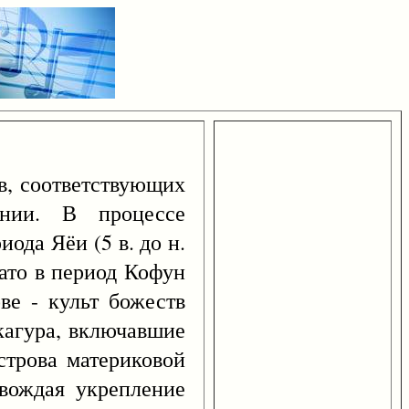
в, соответствующих
онии. В процессе
ода Яёи (5 в. до н.
мато в период Кофун
ове - культ божеств
 кагура, включавшие
строва материковой
овождая укрепление