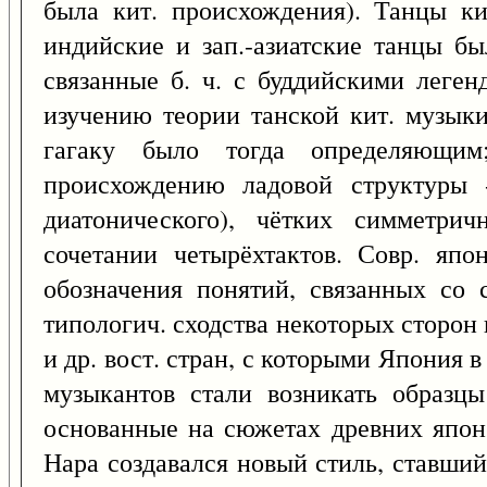
была кит. происхождения). Танцы ки
индийские и зап.-азиатские танцы бы
связанные б. ч. с буддийскими леген
изучению теории танской кит. музыки
гагаку было тогда определяющим
происхождению ладовой структуры 
диатонического), чётких симметри
сочетании четырёхтактов. Совр. яп
обозначения понятий, связанных со
типологич. сходства некоторых сторон 
и др. вост. стран, с которыми Япония в
музыкантов стали возникать образцы
основанные на сюжетах древних япон.
Нара создавался новый стиль, ставший