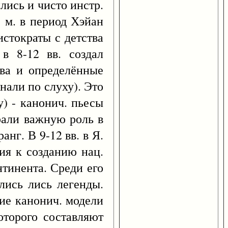
лись и чисто инстр.
. м. в период Хэйан
истократы с детства
в 8-12 вв. создал
тва и определённые
нали по слуху). Это
у) - канонич. пьесы
рали важную роль в
нг. В 9-12 вв. в Я.
ия к созданию нац.
нтинента. Среди его
лись лись легенды.
тие канонич. модели
оторого составляют