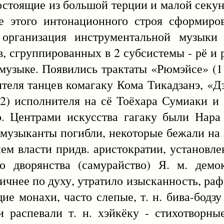
остоящие из большой терции и малой секун
е этого интонационного строя сформиро
 организация инструментальной музыки 
в, сгруппированных в 2 субсистемы - рё и р
 музыке. Появились трактаты «Рюмэйсе» (
ителя танцев комагаку Кома Тикадзанэ, «Д
12) исполнителя на сё Тоёхара Сумиаки и
. Центрами искусства гагаку были Нара
. музыканты погибли, некоторые бежали на
ием власти придв. аристократии, установл
 дворянства (самурайство) Я. м. демокр
тичнее по духу, утратило изысканность, ра
ие монахи, часто слепые, т. н. бива-бодзу
 распевали т. н. хэйкёку - стихотворны