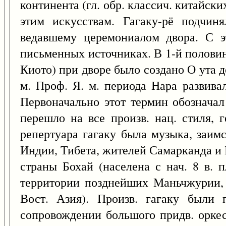
континента (гл. обр. классич. китайски
этим искусствам. Гагаку-рё подчин
ведавшему церемониалом двора. С э
письменных источниках. В 1-й половин
Киото) при дворе было создано О ута до
м. Проф. Я. м. периода Нара развива
Первоначально этот термин обозначал 
перешло на все произв. нац. стиля, 
репертуара гагаку была музыка, заимс
Индии, Тибета, жителей Самарканда и 
страны Бохай (населена с нач. 8 в. 
территории позднейших Маньчжурии,
Вост. Азия). Произв. гагаку были 
сопровождении большого придв. оркест