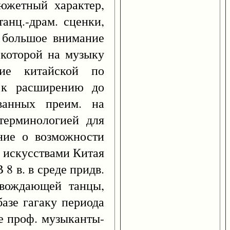
сюжетный характер,
анц.-драм. сценки,
и большое внимание
 которой на музыку
ние китайской по
й к расширению до
ованных преим. на
терминологией для
ние о возможности
. искусствами Китая
 8 в. в среде придв.
ровождающей танцы,
азе гагаку периода
ые проф. музыканты-