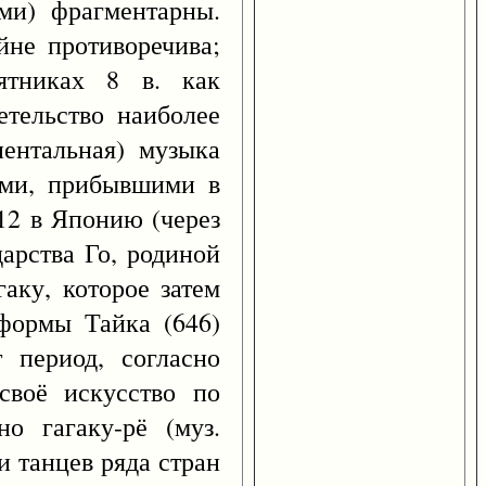
ями) фрагментарны.
йне противоречива;
ятниках 8 в. как
етельство наиболее
нентальная) музыка
ами, прибывшими в
612 в Японию (через
арства Го, родиной
гаку, которое затем
еформы Тайка (646)
т период, согласно
своё искусство по
о гагаку-рё (муз.
и танцев ряда стран