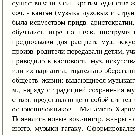
существовали в син-кретич. единстве ж
соч. - кангэн (музыка духовых и стру
была искусством придв. аристократии,
обучались игре на неск. инструмен
предпосылки для расцвета муз. иску
произв. родители передавали детям, у
приводило к кастовости муз. искусства
или их варианты, тщательно оберегав
обществ. жизни; выдающиеся музыканты
м., наряду с традицией сохранения м
стиля, представляющего собой синтез 
основоположников - Минамото Хиромас
Появились новые вок.-инстр. жанры - 
инстр. музыки гагаку. Сформировался