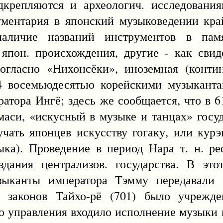
дкрепляются и археологич. исследовани
ументария в японский музыковедении кра
наличие названий инструментов в пам
 япон. происхождения, другие - как свид
огласно «Нихонсёки», иноземная (конти
4 восемьюдесятью корейскими музыкант
атора Ингё; здесь же сообщается, что в 
си, «искусный в музыке и танцах» госуд
чать японцев искусству гогаку, или курэ
ыка). Проведение в период Нара т. н. р
здания централизов. государства. В это
зыканты императора Тэмму передавали 
. законов Тайхо-рё (701) было учрежден
го управления входило исполнение музыки 