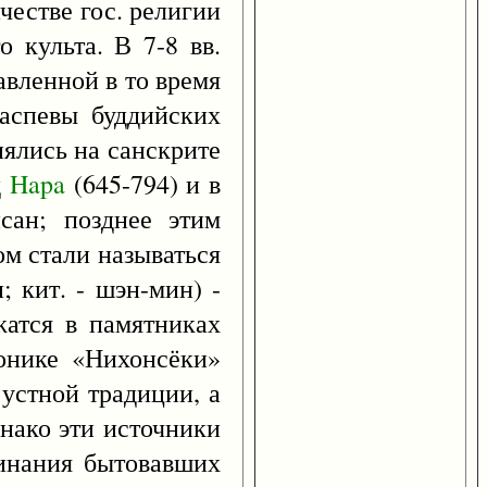
честве гос. религии
 культа. В 7-8 вв.
авленной в то время
распевы буддийских
лнялись на санскрите
д
Hapa
(645-794) и в
сан; позднее этим
ом стали называться
; кит. - шэн-мин) -
жатся в памятниках
ронике «Нихонсёки»
устной традиции, а
нако эти источники
минания бытовавших