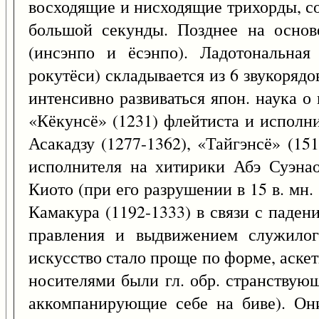
восходящие и нисходящие трихорды, с
большой секунды. Позднее на основ
(инсэнпо и ёсэнпо). Ладотональная
рокутёси) складывается из 6 звукорядо
интенсивно развиваться япон. наука о
«Кёкунсё» (1231) флейтиста и исполн
Асакадзу (1277-1362), «Тайгэнсё» (15
исполнителя на хитирики Абэ Суэнао
Киото (при его разрушении в 15 в. мн
Камакура (1192-1333) в связи с паден
правления и выдвижением служилого
искусство стало проще по форме, аске
носителями были гл. обр. странствующ
аккомпанирующие себе на биве). Они