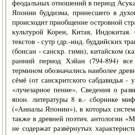
феодальных отношений в период Асука 
Японии буддизма, принесшего в духов
происходит приобщение островной стра
культурой Кореи, Китая, Индокитая.
текстов - сутр (др.-инд. буддийских тр
(бонсан - санскр. гимн), китайском (к
ранний период Хэйан (794-894) все
термином обозначались наиболее древн
сёмё (от санскритского сабдавидья - 
«лучезарное пение». Сведения о разв
япон. литературы 8 в.- сборнике ми
(«Анналы Японии»), в которых систем
также в древней поэтич. антологии «
не содержат развёрнутых характерис