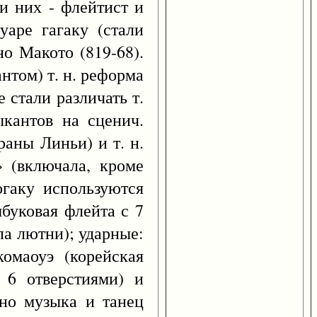
ди них - флейтист и
уаре гагаку (стали
о Макото (819-68).
том) т. н. реформа
 стали различать т.
ыкантов на сценич.
раны Линьи) и т. н.
» (включала, кроме
огаку используются
мбуковая флейта с 7
па лютни); ударные:
комаоуэ (корейская
 6 отверстиями) и
ьно музыка и танец