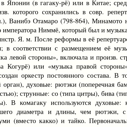
в Японии (в гагаку-рё) или в Китае; сре
зв. которого сохранились в совр. реперт
.), Ванибэ Отамаро (798-864), Минамото н
 императора Ниммё, который был и музыкан
нстр. Я. м. После реформы в её репертуаре
ая; в соответствии с размещением её муз
а левой стороны», включала и произв. ст
тва Когурё) или «музыка правой стороны
оздан оркестр постоянного состава. В т
й орган), духовые: рютэки (поперечная ба
стью); струнные: со (типа цитры), бива (ти
ны). В комагаку используются духовые: 
шего диаметра и длины, чем рютэки, с
зуми (вместо какко) и тайко. Первоначал