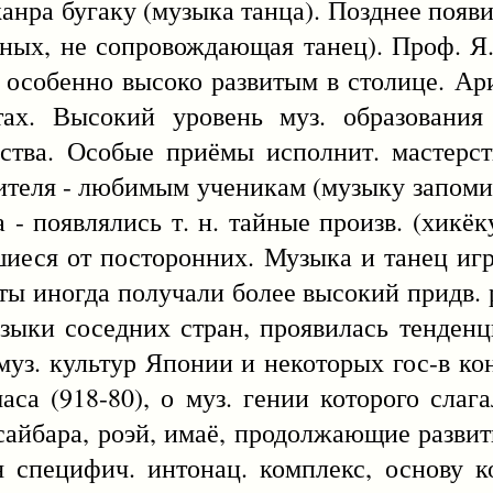
анра бугаку (музыка танца). Позднее появи
нных, не сопровождающая танец). Проф. Я
 особенно высоко развитым в столице. Ар
тах. Высокий уровень муз. образования 
сства. Особые приёмы исполнит. мастерс
чителя - любимым ученикам (музыку запоми
 - появлялись т. н. тайные произв. (хикёк
шиеся от посторонних. Музыка и танец иг
 иногда получали более высокий придв. ра
узыки соседних стран, проявилась тенденц
муз. культур Японии и некоторых гос-в ко
а (918-80), о муз. гении которого слага
сайбара, роэй, имаё, продолжающие разви
 специфич. интонац. комплекс, основу к