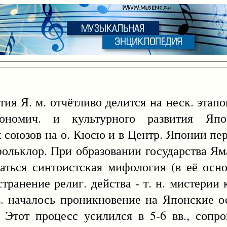
Я. м. отчётливо делится на неск. этапо
кономич. и культурного развития Яп
оюзов на о. Кюсю и в Центр. Японии пери
ч. фольклор. При образовании государства Я
ываться синтоистская мифология (в её осн
транение религ. действа - т. н. мистерии
в. началось проникновение на Японские о
. Этот процесс усилился в 5-6 вв., сопр