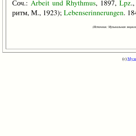
Соч.:
Arbeit
und
Rhythmus
, 1897,
Lpz
.
ритм, М., 1923);
Lebenserinnerungen
. 1
(Источник: Музыкальная энцикло
(с)
Музы