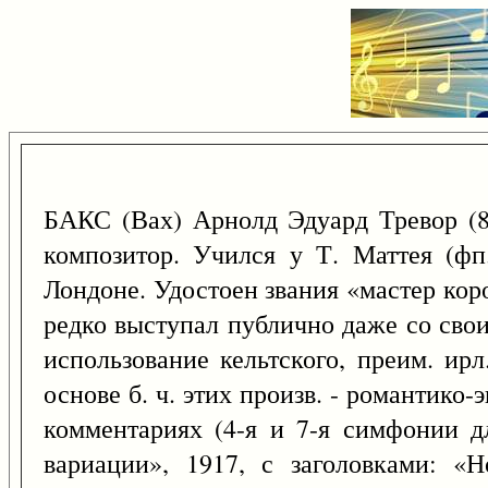
БАКС (Вах) Арнолд Эдуард Тревор (
композитор. Учился у Т. Маттея (фп
Лондоне. Удостоен звания «мастер кор
редко выступал публично даже со сво
использование кельтского, преим. ирл
основе б. ч. этих произв. - романтико
комментариях (4-я и 7-я симфонии 
вариации», 1917, с заголовками: «