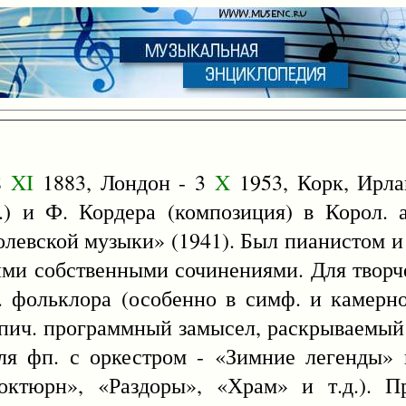
8
XI
1883, Лондон - 3
X
1953, Корк, Ирла
.) и Ф. Кордера (композиция) в Корол.
олевской музыки» (1941). Был пианистом 
ими собственными сочинениями. Для творче
. фольклора (особенно в симф. и камерно
-эпич. программный замысел, раскрываемый 
для фп. с оркестром - «Зимние легенды»
Ноктюрн», «Раздоры», «Храм» и т.д.). П