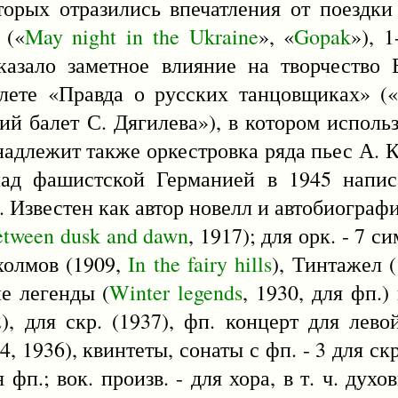
оторых отразились впечатления от поездки
 («
May
night
in
the
Ukraine
», «
Gopak
»), 
казало заметное влияние на творчество 
алете «Правда о русских танцовщиках» (
кий балет С. Дягилева»), в котором испол
надлежит также оркестровка ряда пьес А. К
над фашистской Германией в 1945 напис
. Известен как автор новелл и автобиограф
etween
dusk
and
dawn
, 1917); для орк. - 7 с
холмов (1909,
In
the
fairy
hills
), Тинтажел 
ие легенды (
Winter
legends
, 1930, для фп.)
2), для скр. (1937), фп. концерт для лево
, 1936), квинтеты, сонаты с фп. - 3 для скр.
я фп.; вок. произв. - для хора, в т. ч. дух