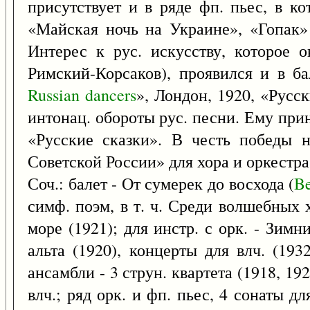
присутствует и в ряде фп. пьес, в к
«Майская ночь на Украине», «Гопак»
Интерес к рус. искусству, которое о
Римский-Корсаков), проявился и в б
Russian
dancers
», Лондон, 1920, «Русс
интонац. обороты рус. песни. Ему при
«Русские сказки». В честь победы 
Советской России» для хора и оркестра
Соч.: балет - От сумерек до восхода (
B
симф. поэм, в т. ч. Среди волшебных 
море (1921); для инстр. с орк. - Зимн
альта (1920), концерты для влч. (193
ансамбли - 3 струн. квартета (1918, 1924
влч.; ряд орк. и фп. пьес, 4 сонаты дл