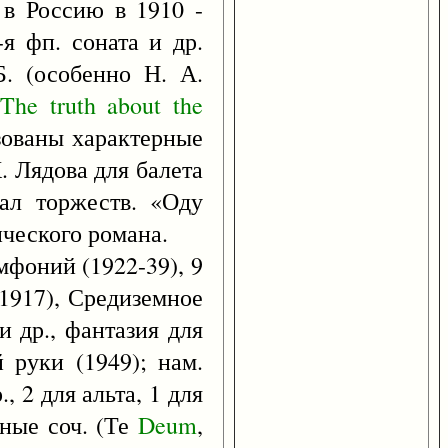
 в Россию в 1910 -
1-я фп. соната и др.
Б. (особенно Н. А.
«
The
truth
about
the
ьзованы характерные
. Лядова для балета
ал торжеств. «Оду
ического романа.
имфоний (1922-39), 9
(1917), Средиземное
 и др., фантазия для
й руки (1949); нам.
, 2 для альта, 1 для
овные соч. (Те
Deum
,