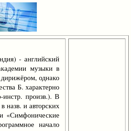
ндия) - английский
 академии музыки в
и дирижёром, однако
ства Б. характерно
-инстр. произв.). В
в назв. и авторских
 и «Симфонические
рограммное начало