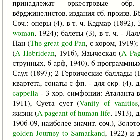
принадлежат оркестровые обр
вёрджинелистов, издания сб. произв. Бё
Соч.: оперы (4), в т. ч. Кэдмар (1892)
woman
, 1924); балеты (3), в т. ч. - Л
Пан (
The
great
god
Pan
, с хором, 1919)
(
A
Hebridean
, 1916), Языческая (
A
Pa
струнных, 6 арф, 1940), 6 программны
Саул (1897); 2 Героические баллады (1
квартета, сонаты с фп. - для скр. (4), д
cappella
- 3 хор. симфонии: Аталанта 
1911), Суета сует (
Vanity
of
vanities
жизни (
A
pageant
of
human
life
, 1913), 
1906-09, наиболее значит. соч.), Золо
golden
Journey
to
Samarkand
, 1922) и 