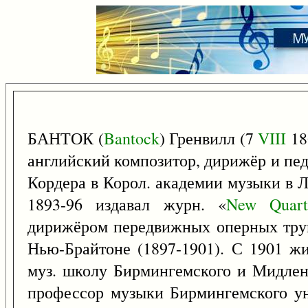
БАНТОК (
Bantock
) Гренвилл (7
VIII
18
английский композитор, дирижёр и пед
Кордера в Корол. академии музыки в Л
1893-96 издавал журн. «
New
Quart
дирижёром передвижных оперных труп
Нью-Брайтоне (1897-1901). С 1901 жи
муз. школу Бирмингемского и Мидленд
профессор музыки Бирмингемского уни