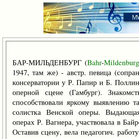
БАР-МИЛЬДЕНБУРГ (
Bahr
-
Mildenbur
1947, там же) - австр. певица (сопр
консерватории у Р. Папир и Б. Полли
оперной сцене (Гамбург). Знаком
способствовали яркому выявлению та
солистка Венской оперы. Выдающая
операх Р. Вагнера, участвовала в Бай
Оставив сцену, вела педагогич. рабо