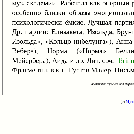
муз. академии. Работала как оперный
особенно близки образы эмоциональ
психологически ёмкие. Лучшая партия
Др. партии: Елизавета, Изольда, Брун
Изольда», «Кольцо нибелунга»), Анна
Вебера), Норма («Норма» Белли
Мейербера), Аида и др. Лит. соч.:
Erin
Фрагменты, в кн.: Густав Малер. Письм
(Источник: Музыкальная энцикло
(с)
Музы