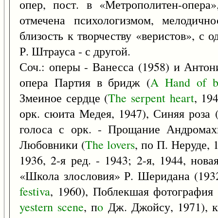
опер, пост. в «Метрополитен-опера
отмечена психологизмом, мелодично
близость к творчеству «веристов», с 
Р. Штрауса - с другой.
Соч.: оперы - Ванесса (1958) и Антон
опера Партия в бридж (
A
Hand
of
b
Змеиное сердце (
The
serpent
heart
, 19
орк. сюита Медея, 1947), Синяя роза 
голоса с орк. - Прощание Андромах
Любовники (
The
lovers
, по П. Неруде, 
1936, 2-я ред. - 1943; 2-я, 1944, нова
«Школа злословия» Р. Шеридана (1932
festiva
, 1960), Поблекшая фотография
yestern
scene
, п
o
Дж. Джойсу, 1971), ко