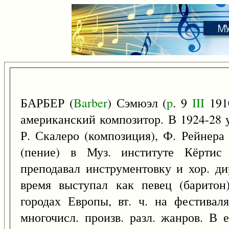
БАРБЕР (
Barber
) Сэмюэл (
p
. 9
III
1910
американский композитор. В 1924-28 у
Р. Скалеро (композиция), Ф. Рейнера
(пение) в Муз. институте Кёртис
преподавал инструментовку и хор. ди
время выступал как певец (баритон
городах Европы, вт. ч. на фестиваля
многочисл. произв. разл. жанров. В 