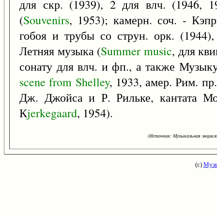
для скр. (1939), 2 для влч. (1946, 
(
Souvenirs
, 1953); камерн. соч. - Кэ
гобоя и трубы со струн. орк. (1944),
Летняя музыка (
Summer
music
, для кв
сонату для влч. и фп., а также Музы
scene
from
Shelley
, 1933, амер. Рим. пр
Дж. Джойса и Р. Рильке, кантата Мо
К
jerkegaard
, 1954).
(Источник: Музыкальная энцикло
(с)
Музы