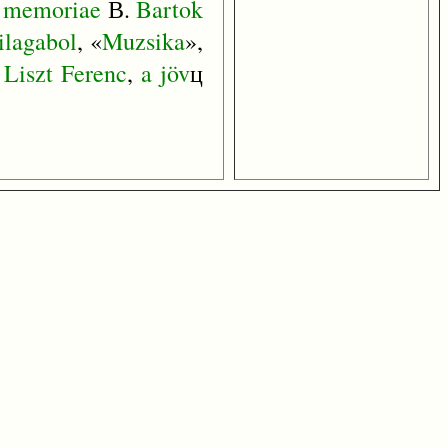
memoriae
В.
Bartok
ilagabol
, «
Muzsika
»,
;
Liszt
Ferenc
,
a
jöv
ц