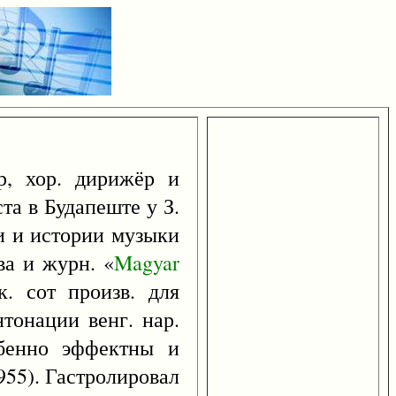
р, хор. дирижёр и
та в Будапеште у З.
и и истории музыки
ва и журн. «
Magyar
. сот произв. для
нтонации венг. нар.
обенно эффектны и
955). Гастролировал