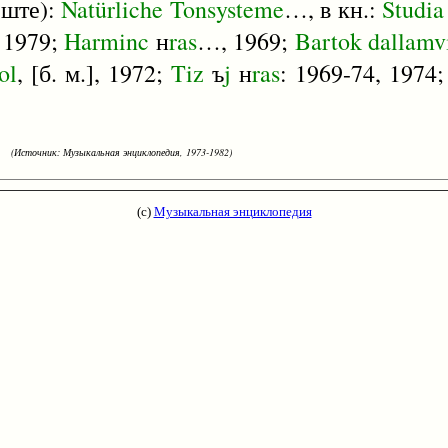
еште):
Natürliche
Tonsysteme
…, в кн.:
Studia
 1979;
Harminc
н
ras
…, 1969;
Bartok
dallamv
ol
, [б. м.], 1972;
Tiz
ъ
j
н
ras
: 1969-74, 1974
(Источник: Музыкальная энциклопедия, 1973-1982)
(с)
Музыкальная энциклопедия