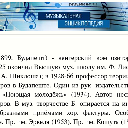
899, Будапешт) - венгерский композито
1925 окончил Высшую муз. школу им. Ф. Лис
у А. Шиклоша); в 1928-66 профессор теори
ров в Будапеште. Один из рук. издательст
 «Поющая молодёжь» (1934). Автор неск
ров. В муз. творчестве Б. опирается на и
ообразными приёмами хор. фактуры. Ос
 Пр. им. Эркеля (1953). Пр. им. Кошута (1