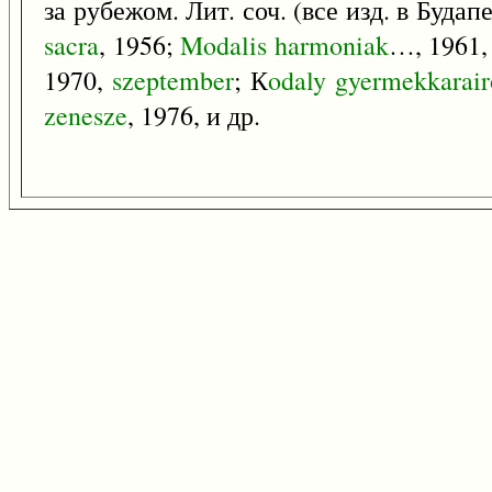
за рубежом. Лит. соч. (все изд. в Будап
sacra
, 1956;
Modalis
harmoniak
…, 1961,
1970,
szeptember
; К
odaly
gyermekkarair
zenesze
, 1976, и др.