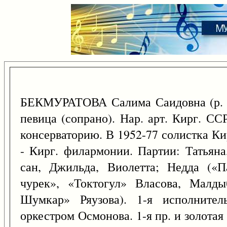
БЕКМУРАТОВА Салима Саидовна (р.
певица (сопрано). Нар. арт. Кирг. СС
консерваторию. В 1952-77 солистка Кир
- Кирг. филармонии. Партии: Татьяна
сан, Джильда, Виолетта; Недда («П
чурек», «Токтогул» Власова, Малды
Шумкар» Ряузова). 1-я исполнител
оркестром Осмонова. 1-я пр. и золотая