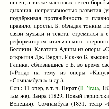
песен, а также массовых песен борьб
дыхания, непрерывностью развития (у
подчёркивая протяжённость и плавно
правило, просты. Б. обладал тонким п
связи музыки и текста, стремился к 
реформатором итальянского оперного
Беллини. Каватина Адины из оперы «С
открытия Дж. Верди. Иск-во Б. высоко
Глинка, сблизившись с Б. во время св
(«Рондо на тему из оперы «Капул
«Сомнамбулы» и др.).
Соч.: 11 опер, в т. ч. Пират (
Il
Pirata
, 1
там же), Заира (1829, Новый герцогск
Венеция), Сомнамбула (1831, театр «