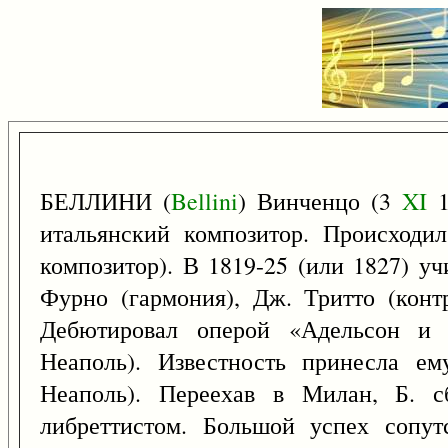
БЕЛЛИНИ (
Bellini
) Винченцо (3
XI
1
итальянский композитор. Происходи
композитор). В 1819-25 (или 1827) у
Фурно (гармония), Дж. Тритто (контр
Дебютировал оперой «Адельсон и С
Неаполь). Известность принесла ем
Неаполь). Переехав в Милан, Б. 
либреттистом. Большой успех сопут