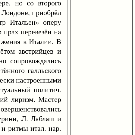
ре, но со второго
в Лондоне, приобрёл
тр Итальен» оперу
о прах перевезён на
вижения в Италии. В
нётом австрийцев и
но сопровождались
тённого галльского
ически настроенными
ктуальный политич.
кий лиризм. Мастер
 совершенствовались
урини, Л. Лаблаш и
 и ритмы итал. нар.