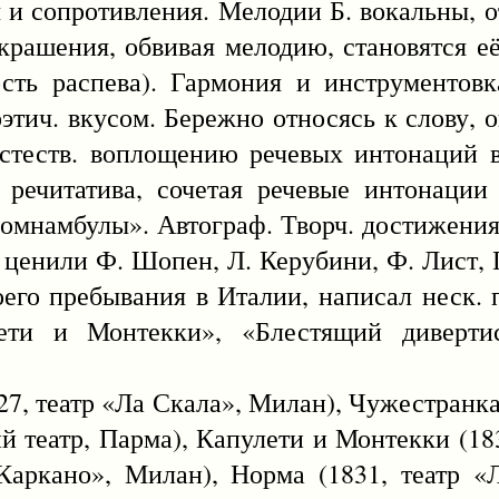
ы и сопротивления. Мелодии Б. вокальны, 
крашения, обвивая мелодию, становятся её
сть распева). Гармония и инструментовк
оэтич. вкусом. Бережно относясь к слову, 
естеств. воплощению речевых интонаций в
 речитатива, сочетая речевые интонации
омнамбулы». Автограф. Творч. достижения 
 ценили Ф. Шопен, Л. Керубини, Ф. Лист, Г
оего пребывания в Италии, написал неск. 
ети и Монтекки», «Блестящий диверти
827, театр «Ла Скала», Милан), Чужестранка
ий театр, Парма), Капулети и Монтекки (18
Каркано», Милан), Норма (1831, театр «