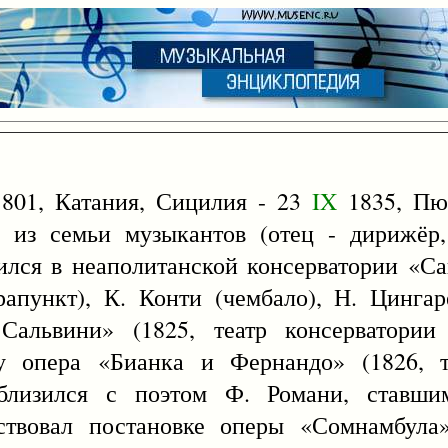
801, Катания, Сицилия - 23
IX
1835, Пют
л из семьи музыкантов (отец - дирижёр,
чился в неаполитанской консерватории «Са
апункт), К. Конти (чембало), Н. Цингар
альвини» (1825, театр консерватории 
у опера «Бианка и Фернандо» (1826, т
сблизился с поэтом Ф. Романи, ставши
ствовал постановке оперы «Сомнамбула»