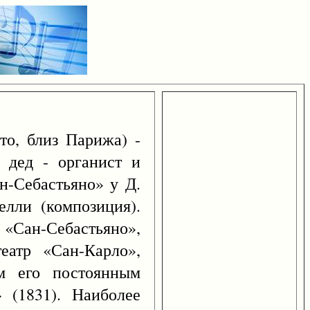
о, близ Парижа) -
 дед - органист и
н-Себастьяно» у Д.
елли (композиция).
«Сан-Себастьяно»,
еатр «Сан-Карло»,
м его постоянным
 (1831). Наиболее