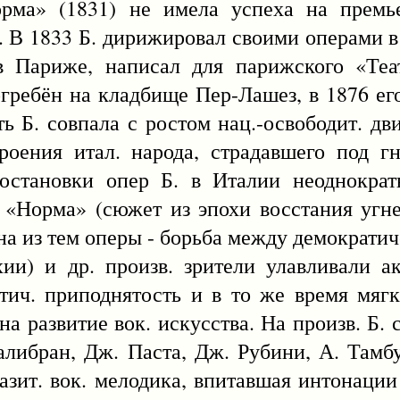
орма» (1831) не имела успеха на премье
. В 1833 Б. дирижировал своими операми 
 в Париже, написал для парижского «Теа
гребён на кладбище Пер-Лашез, в 1876 ег
ть Б. совпала с ростом нац.-освободит. д
оения итал. народа, страдавшего под г
остановки опер Б. в Италии неоднократ
 «Норма» (сюжет из эпохи восстания угне
на из тем оперы - борьба между демократ
и) и др. произв. зрители улавливали а
тич. приподнятость и в то же время мяг
на развитие вок. искусства. На произв. Б.
либран, Дж. Паста, Дж. Рубини, А. Тамб
разит. вок. мелодика, впитавшая интонации