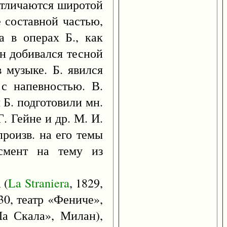
отличаются широтой
 составной частью,
а в операх Б., как
он добивался тесной
 музыке. Б. явился
 с напевностью. В.
Б. подготовили мн.
. Гейне и др. М. И.
произв. на его темы
смент на тему из
 (
La
Straniera
, 1829,
30, театр «Фениче»,
Ла Скала», Милан),