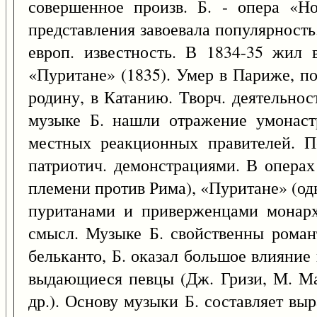
совершенное произв. Б. - опера «Н
представления завоевала популярность
европ. известность. В 1834-35 жил
«Пуритане» (1835). Умер в Париже, по
родину, в Катанию. Творч. деятельнос
музыке Б. нашли отражение умонастр
местных реакционных правителей. П
патриотич. демонстрациями. В операх
племени против Рима), «Пуритане» (од
пуританами и приверженцами монархи
смысл. Музыке Б. свойственны роман
бельканто, Б. оказал большое влияние 
выдающиеся певцы (Дж. Гризи, М. Ма
др.). Основу музыки Б. составляет вы