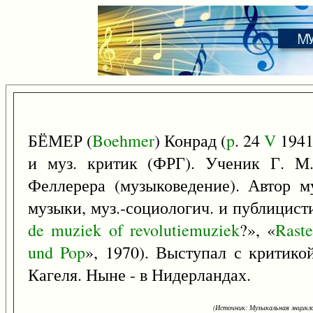
БЁМЕР (
Boehmer
) Конрад (
p
. 24
V
1941
и муз. критик (ФРГ). Ученик Г. М.
Феллерера (музыковедение). Автор му
музыки, муз.-социологич. и публицист
de
muziek
of
revolutiemuziek
?», «
Raste
und
Pop
», 1970). Выступал с критико
Кагеля. Ныне - в Нидерландах.
(Источник: Музыкальная энцикло