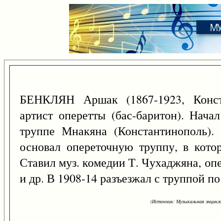
БЕНКЛЯН Аршак (1867-1923, Конста
артист оперетты (бас-баритон). Нача
труппе Мнакяна (Константинополь).
основал опереточную труппу, в кото
Ставил муз. комедии Т. Чухаджяна, о
и др. В 1908-14 разъезжал с труппой п
(Источник: Музыкальная энцикло