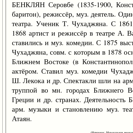
БЕНКЛЯН Серовбе (1835-1900, Конста
баритон), режиссёр, муз. деятель. Один
театра. Ученик Т. Чухаджяна. С 1861
1868 артист и режиссёр в театре А. В
ставились и муз. комедии. С 1875 выс
Чухаджяна, совм. с которым в 1878 ос
Ближнем Востоке (в Константинопол
актёром. Ставил муз. комедии Чухад
Ш. Лекока и др. Спектакли шли на арм
труппой во мн. городах Ближнего Во
Греции и др. странах. Деятельность 
арм. музыки и становлению муз. теа
Атаян.
(Источник: Музыкальная энцикло