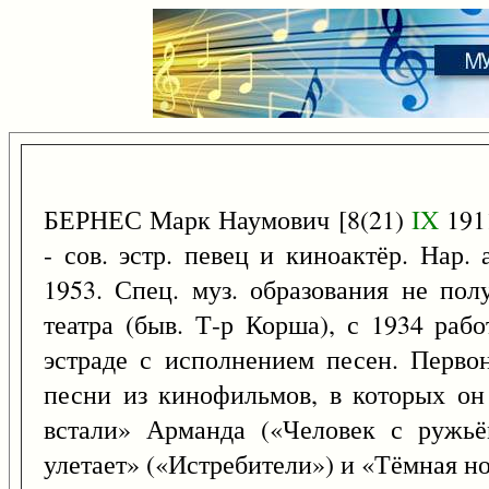
БЕРНЕС Марк Наумович [8(21)
IX
191
- сов. эстр. певец и киноактёр. Нар
1953. Спец. муз. образования не пол
театра (быв. Т-р Корша), с 1934 раб
эстраде с исполнением песен. Перво
песни из кинофильмов, в которых он
встали» Арманда («Человек с ружьё
улетает» («Истребители») и «Тёмная н