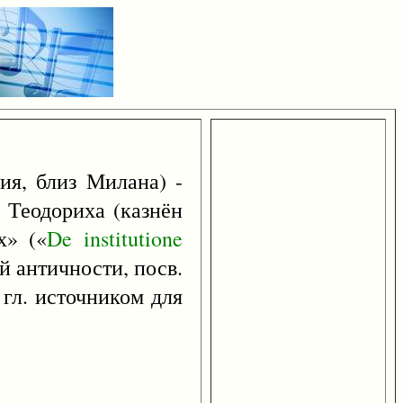
ия, близ Милана) -
в Теодориха (казнён
х» («
De
institutione
ей античности, посв.
 гл. источником для