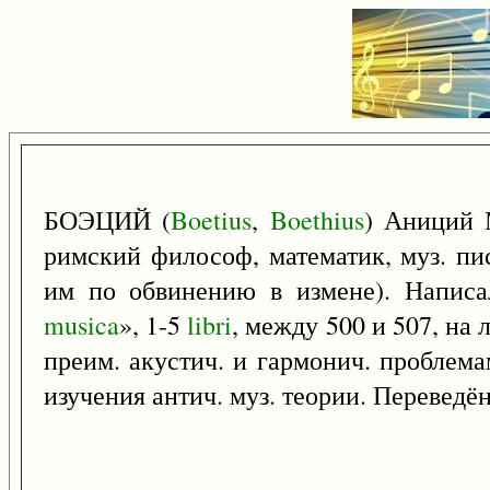
БОЭЦИЙ (
Boetius
,
Boethius
) Аниций 
римский философ, математик, муз. пис
им по обвинению в измене). Написа
musica
», 1-5
libri
, между 500 и 507, на 
преим. акустич. и гармонич. проблема
изучения антич. муз. теории. Переведён