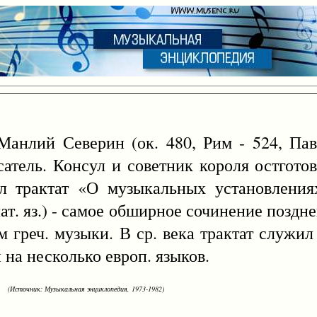
Манлий Северин (ок. 480, Рим - 524, Пав
атель. Консул и советник короля остгото
л трактат «О музыкальных установления
лат. яз.) - самое обширное сочинение поздн
м греч. музыки. В ср. века трактат служил
 на несколько европ. языков.
(Источник: Музыкальная энциклопедия, 1973-1982)