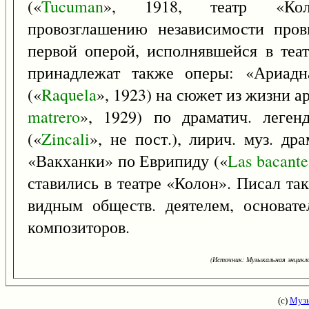
(«
Tucuman
», 1918, театр «Коло
провозглашению независимости пров
первой оперой, исполнявшейся в теат
принадлежат также оперы: «Ариадн
(«
Raquela
», 1923) на сюжет из жизни а
matrero
», 1929) по драматич. леген
(«
Zincali
», не пост.), лирич. муз. др
«Вакханки» по Еврипиду («
Las
bacante
ставились в театре «Колон». Писал та
видным обществ. деятелем, основате
композиторов.
(Источник: Музыкальная энцикло
(с)
Музы