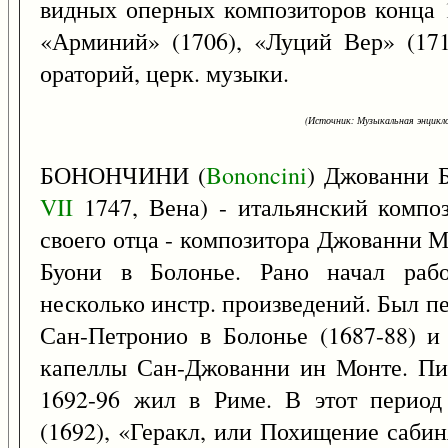
видных оперных композиторов конца 17
«Арминий» (1706), «Луций Вер» (1716
ораторий, церк. музыки.
(Источник: Музыкальная энцикло
БОНОНЧИНИ (
Bononcini
) Джованни 
VII
1747, Вена) - итальянский компо
своего отца - композитора Джованни М
Буони в Болонье. Рано начал рабо
несколько инстр. произведений. Был п
Сан-Петронио в Болонье (1687-88) и
капеллы Сан-Джованни ин Монте. Пис
1692-96 жил в Риме. В этот период
(1692), «Геракл, или Похищение сабин