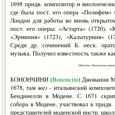
1698 придв. композитор и виолончелис
где была пост. его опера «Полифем» 
Лондон для работы во вновь открытом
пост. его оперы: «Астарта» (1720), «
«Эрминия» (1723), «Кальпурния» (17
Среди др. сочинений Б. неск. орато
музыка. Получил известность также ка
(Источник: Музыкальная энцикло
БОНОНЧИНИ (
Bononcini
) Джованни М
1678, там же) - итальянский компози
Бендинелли в Модене. С 1671 скрип
собора в Модене, участвовал в придв
представителей моденской инстр. школ