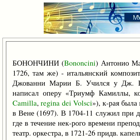
БОНОНЧИНИ (
Bononcini
) Антонио М
1726, там же) - итальянский компози
Джованни Марии Б. Учился у Дж. П
написал оперу «Триумф Камиллы, к
Camilla
,
regina
dei
Volsci
»), к-рая была
в Вене (1697). В 1704-11 служил при 
где в течение нек-рого времени препо
театр. оркестра, в 1721-26 придв. капе