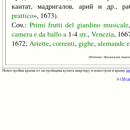
кантат, мадригалов, арий и др., р
prattico
», 1673).
Соч.:
Primi
frutti
del
giardino
musicale
camera
e
da
ballo
a
1-4
str
.,
Venezia
, 166
1672;
Ariette
,
correnti
,
gighe
,
alemande
e
(Источник: Музыкальная энцикло
Новостройки крыма от застройщика купить квартиру в новострои в крыму
ин
(с)
Музы