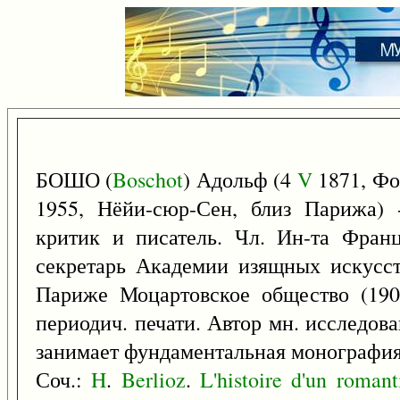
БОШО (
Boschot
) Адольф (4
V
1871, Фо
1955, Нёйи-сюр-Сен, близ Парижа) 
критик и писатель. Чл. Ин-та Фран
секретарь Академии изящных искусст
Париже Моцартовское общество (190
периодич. печати. Автор мн. исследов
занимает фундаментальная монография 
Соч.:
H
.
Berlioz
.
L'histoire
d'un
romant