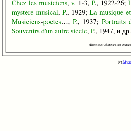
Chez
les
musiciens
,
v
. 1-3,
P
., 1922-26;
mystere
musical
,
P
., 1929;
La
musique
e
Musiciens
-
poetes
…,
P
., 1937;
Portraits
Souvenirs
d'un
autre
siecle
,
P
., 1947, и др.
(Источник: Музыкальная энцикло
(с)
Музы