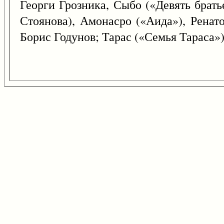
Георги Грозника, Сыбо («Девять брат
Стоянова), Амонасро («Аида»), Ренато
Борис Годунов; Тарас («Семья Тараса»)