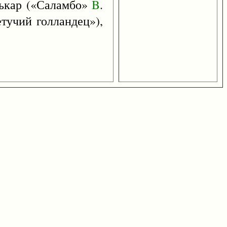
лькар («Саламбо»
B
.
етучий голландец»),