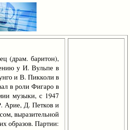
ец (драм. баритон),
пению у И. Вульпе в
унго и В. Пикколи в
вал в роли Фигаро в
емии музыки, с 1947
. Арие, Д. Петков и
осом, выразительной
их образов. Партии: