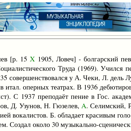
ев [р. 15
X
1905, Ловеч] - болгарский пев
 Социалистического Труда (1969). Учился 
35 совершенствовался у А. Чеки, Л. дель Л
 итал. оперных театрах. В 1936 дебютиро
ст). С 1937 преподаёт пение в Гос. акад
ов, Д. Узунов, Н. Гюзелев,
A
. Селимский, Р
дией вокалистов. Б. обладает красивым гол
м. Создал около 30 музыкально-сценическ