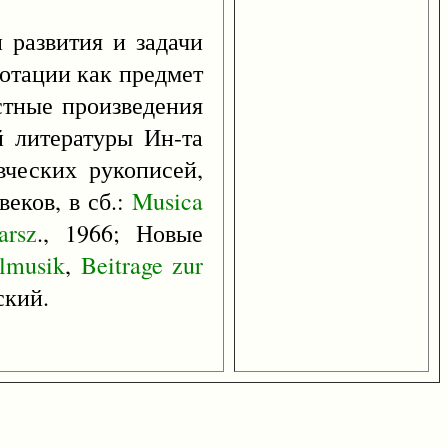
 развития и задачи
нотации как предмет
естные произведения
й литературы Ин-та
вческих рукописей,
веков, в сб.:
Musica
arsz
., 1966; Новые
lmusik
,
Beitrage
zur
ский.