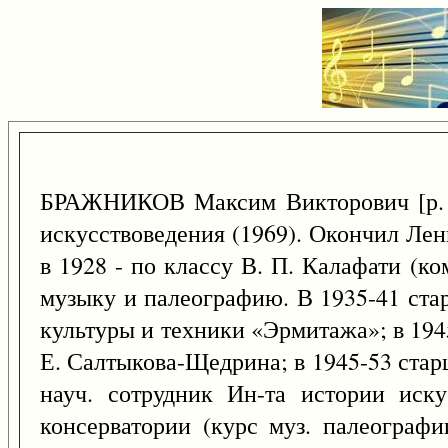
БРАЖНИКОВ Максим Викторович [р.
искусствоведения (1969). Окончил Лени
в 1928 - по классу В. П. Калафати (к
музыку и палеографию. В 1935-41 стар
культуры и техники «Эрмитажа»; в 194
Е. Салтыкова-Щедрина; в 1945-53 стар
науч. сотрудник Ин-та истории иск
консерватории (курс муз. палеографи