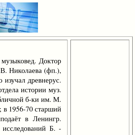
й музыковед. Доктор
В. Николаева (фп.),
о изучал древнерус.
отдела истории муз.
бличной б-ки им. М.
; в 1956-70 старший
подаёт в Ленингр.
 исследований Б. -