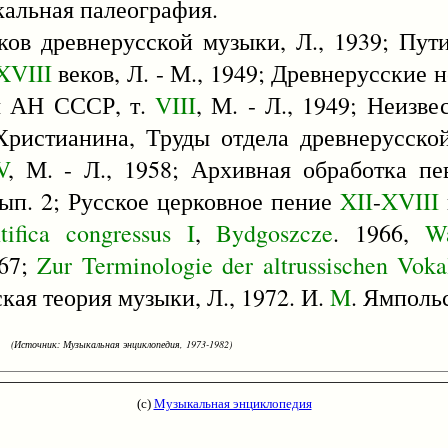
кальная палеография.
ков древнерусской музыки, Л., 1939; Пути
XVIII
веков, Л. - М., 1949; Древнерусские 
ы АН СССР, т.
VIII
, М. - Л., 1949; Неизв
ристианина, Труды отдела древнерусско
V
, М. - Л., 1958; Архивная обработка пе
ып. 2; Русское церковное пение
XII
-
XVIII
tifica
congressus
I
,
Bydgoszcze
. 1966,
W
967;
Zur
Terminologie
der
altrussischen
Voka
ская теория музыки, Л., 1972. И.
M
. Ямполь
(Источник: Музыкальная энциклопедия, 1973-1982)
(с)
Музыкальная энциклопедия