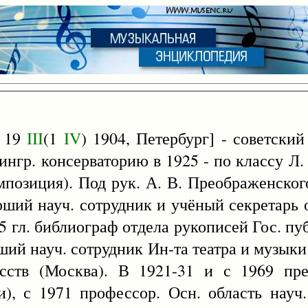
 19
III
(1
IV
) 1904, Петербург] - советски
нгр. консерваторию в 1925 - по классу Л. 
омпозиция). Под рук. А. В. Преображенског
ший науч. сотрудник и учёный секретарь 
5 гл. библиограф отдела рукописей Гос. пу
ший науч. сотрудник Ин-та театра и музыки
усств (Москва). В 1921-31 и с 1969 пре
и), с 1971 профессор. Осн. область науч.