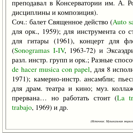
преподавал в Консерватории им. А. Ро
дисциплины и композиция).
Соч.: балет Священное действо (
Auto
s
для орк., 1959); для инструмента со 
для гитары (1961), концерт для ф
(
Sonogramas
I
-
IV
, 1963-72) и Эксаэд
разл. инстр. групп и орк.; Разные спос
de
hacer
musica
con
papel
, для 8 испо
1971); камерно-инстр. ансамбли; пьес
для драм. театра и кино; муз. колл
прервана… но работать стоит (
La
t
trabajo
, 1969) и др.
(Источник: Музыкальная энцикло