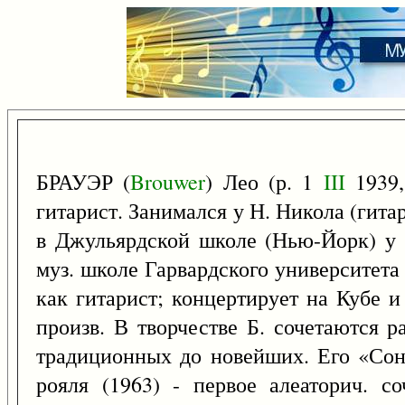
БРАУЭР (
Brouwer
) Лео (р. 1
III
1939,
гитарист. Занимался у Н. Никола (гита
в Джульярдской школе (Нью-Йорк) у 
муз. школе Гарвардского университета
как гитарист; концертирует на Кубе и
произв. В творчестве Б. сочетаются р
традиционных до новейших. Его «Со
рояля (1963) - первое алеаторич. с