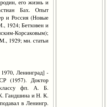
ородин, его жизнь и
астиан Бах. Опыт
нер и Россия (Новые
., 1924; Бетховен и
имским-Корсаковым);
., 1929; мн. статьи
1970, Ленинград] -
СР (1957). Доктор
классу фп. А. Б.
Ж. Гандшина и Н. К.
подавал в Ленингр.