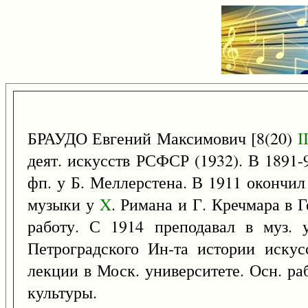
БРАУДО Евгений Максимович [8(20)
I
деят. искусств РСФСР (1932). В 1891-
фп. у Б. Меллерстена. В 1911 окончил
музыки у
X
. Римана и Г. Кречмара в Г
работу. С 1914 преподавал в муз. 
Петроградского Ин-та истории искус
лекции в Моск. университете. Осн. р
культуры.