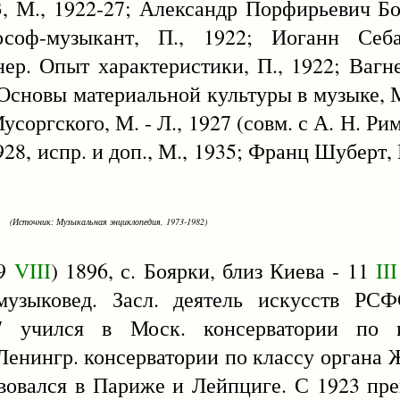
3, М., 1922-27; Александр Порфирьевич Б
ософ-музыкант, П., 1922; Иоганн Себ
нер. Опыт характеристики, П., 1922; Ваг
 Основы материальной культуры в музыке, М
усоргского, М. - Л., 1927 (совм. с А. Н. Р
8, испр. и доп., М., 1935; Франц Шуберт, М
(Источник: Музыкальная энциклопедия, 1973-1982)
(9
VIII
) 1896, с. Боярки, близ Киева - 11
III
 музыковед. Засл. деятель искусств РСФ
-17 учился в Моск. консерватории по 
 Ленингр. консерватории по классу органа 
вовался в Париже и Лейпциге. С 1923 пре