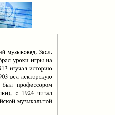
ий музыковед. Засл.
 брал уроки игры на
1913 изучал историю
1903 вёл лекторскую
2 был профессором
ыки), с 1924 читал
ейской музыкальной