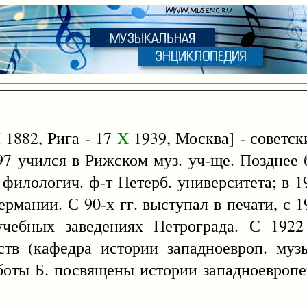
I
1882, Рига - 17
X
1939, Москва] - советск
97 учился в Рижском муз. уч-ще. Позднее
 филологич. ф-т Петерб. университета; в 
ермании. С 90-х гг. выступал в печати, с 
учебных заведениях Петрограда. С 192
ств (кафедра истории западноевроп. муз
аботы Б. посвящены истории западноевроп