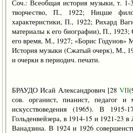
Соч.: Всеобщая история музыки, т. 1-
творчество, П., 1922; Ницше фил
характеристики, П., 1922; Рихард Ваг
материалы к его биографии), П., 1923;
его время, М., 1927; «Борис Годунов» М
История музыки (Сжатый очерк), М., 192
и очерки в периодич. печати.
БРАУДО Исай Александрович [28
VII
сов. органист, пианист, педагог и
искусствоведения (1965). В 1915
Гольденвейзера, в 1914-15 и 1921-23 в
Ванадзина. В 1924 и 1926 совершенст