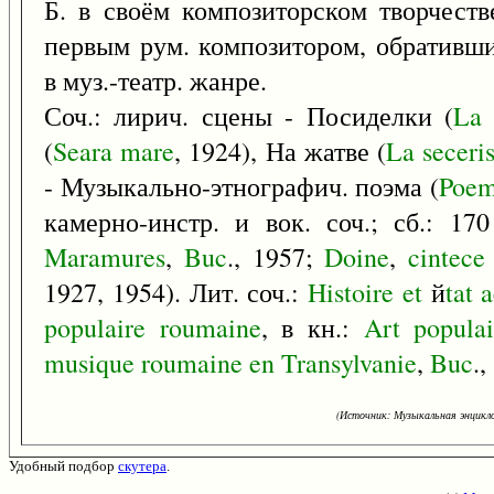
Б. в своём композиторском творчеств
первым рум. композитором, обративш
в муз.-театр. жанре.
Соч.: лирич. сцены - Посиделки (
La
(
Seara
mare
, 1924), На жатве (
La
seceri
- Музыкально-этнографич. поэма (
Poem
камерно-инстр. и вок. соч.; сб.: 17
Maramures
,
Buc
., 1957;
Doine
,
cintece
1927, 1954). Лит. соч.:
Histoire
et
й
tat
a
populaire
roumaine
, в кн.:
Art
populai
musique
roumaine
en
Transylvanie
,
Buc
.,
(Источник: Музыкальная энцикло
Удобный подбор
скутера
.