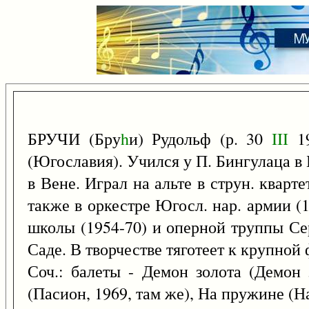
БРУЧИ (Бру
h
и) Рудольф (р. 30
III
19
(Югославия). Учился у П. Бингулаца в Б
в Вене. Играл на альте в струн. кварте
также в оркестре Югосл. нар. армии (
школы (1954-70) и оперной труппы Сер
Саде. В творчестве тяготеет к крупной ф
Соч.: балеты - Демон золота (Демон 
(Пасион, 1969, там же), На пружине (На