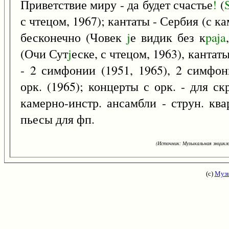
Приветствие миру - да будет счастье
!
(
с чтецом, 1967); кантаты - Сербия (с ка
бесконечно (Човек
j
е видик без к
paja
(Очи Сут
j
еске, с чтецом, 1963), канта
- 2 симфонии (1951, 1965), 2 симфон
орк. (1965); концерты с орк. - для скр
камерно-инстр. ансамбли - струн. квар
пьесы для фп.
(Источник: Музыкальная энцикло
(с)
Музы