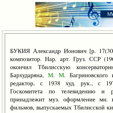
БУКИЯ Александр Ионович [р. 17(3
композитор. Нар. арт. Груз. ССР (1
окончил Тбилисскую консерватор
Бархударяна,
M
.
M
. Багриновского
редактор, с 1938 худ. рук., с 19
Госкомитета по телевидению и 
принадлежит муз. оформление мн. 
фильмов, выпускаемых Тбилисской кин