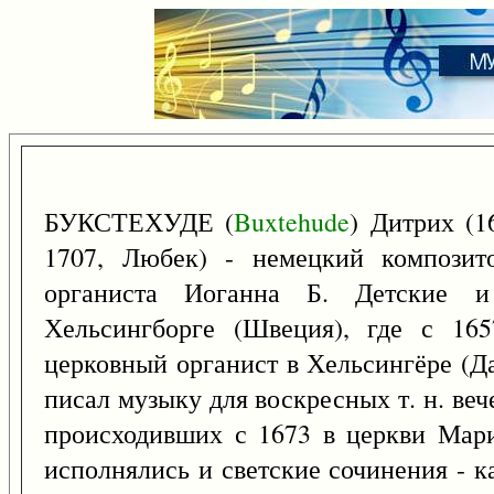
БУКСТЕХУДЕ (
Buxtehude
) Дитрих (1
1707, Любек) - немецкий композит
органиста Иоганна Б. Детские 
Хельсингборге (Швеция), где с 16
церковный органист в Хельсингёре (Да
писал музыку для воскресных т. н. веч
происходивших с 1673 в церкви Мари
исполнялись и светские сочинения - к