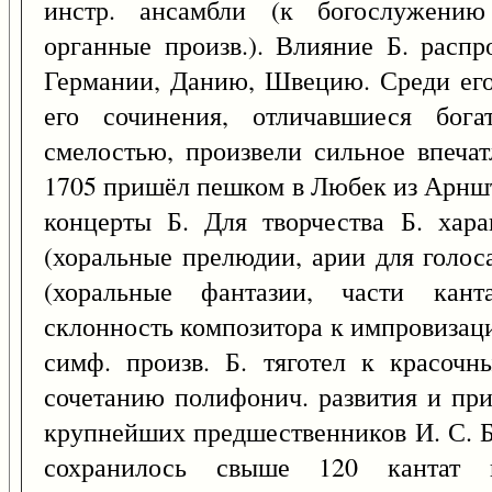
инстр. ансамбли (к богослужению
органные произв.). Влияние Б. распр
Германии, Данию, Швецию. Среди его 
его сочинения, отличавшиеся бога
смелостью, произвели сильное впечат
1705 пришёл пешком в Любек из Арншт
концерты Б. Для творчества Б. хар
(хоральные прелюдии, арии для голос
(хоральные фантазии, части кант
склонность композитора к импровизац
симф. произв. Б. тяготел к красочн
сочетанию полифонич. развития и при
крупнейших предшественников И. С. Б
сохранилось свыше 120 кантат 