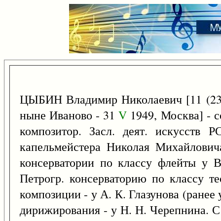
ЦЫБИН Владимир Николаевич [11 (2
ныне Иваново - 31
V
1949, Москва] - с
композитор. Засл. деят. искусств 
капельмейстера Николая Михайлович
консерватории по классу флейты у В
Петрогр. консерваторию по классу т
композиции - у А. К. Глазунова (ранее 
дирижирования - у Н. Н. Черепнина. С