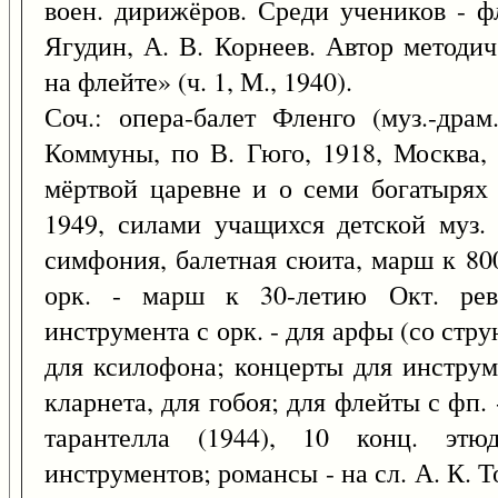
воен. дирижёров. Среди учеников - ф
Ягудин, А. В. Корнеев. Автор методи
на флейте» (ч. 1, М., 1940).
Соч.: опера-балет Фленго (муз.-дра
Коммуны, по В. Гюго, 1918, Москва, 
мёртвой царевне и о семи богатырях 
1949, силами учащихся детской муз.
симфония, балетная сюита, марш к 80
орк. - марш к 30-летию Окт. рев
инструмента с орк. - для арфы (со струн
для ксилофона; концерты для инструме
кларнета, для гобоя; для флейты с фп. 
тарантелла (1944), 10 конц. этю
инструментов; романсы - на сл. А. К. Т