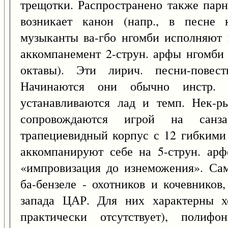
трещотки. Распространено также парн
возникает канон (напр., в песне 
музыканты ва-гбо нгомби исполняют 
аккомпанемент 2-струн. арфы нгомби 
октавы). Эти лирич. песни-повест
Начинаются они обычно инстр. 
устанавливаются лад и темп. Нек-р
сопровождаются игрой на санз
трапециевидный корпус с 12 гибкими 
аккомпанируют себе на 5-струн. арф
«импровизация до изнеможения». Сам
ба-бензеле - охотников и кочевников
запада ЦАР. Для них характерны х
практически отсутствует), полифо