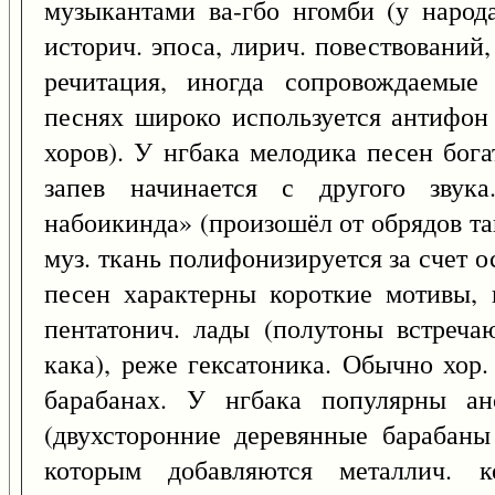
музыкантами ва-гбо нгомби (у народа
историч. эпоса, лирич. повествований,
речитация, иногда сопровождаемые
песнях широко используется антифон 
хоров). У нгбака мелодика песен бог
запев начинается с другого звук
набоикинда» (произошёл от обрядов т
муз. ткань полифонизируется за счет о
песен характерны короткие мотивы, 
пентатонич. лады (полутоны встреч
кака), реже гексатоника. Обычно хор
барабанах. У нгбака популярны ан
(двухсторонние деревянные барабаны
которым добавляются металлич. к