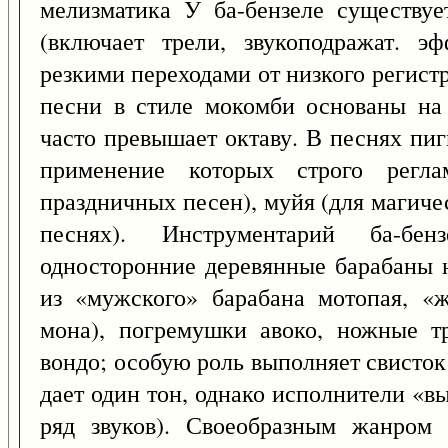
мелизматика У ба-бензеле существу
(включает трели, звукоподражат. э
резкими переходами от низкого регистра
песни в стиле мокомби основаны на 
часто превышает октаву. В песнях пиг
применение которых строго регла
праздничных песен), муйя (для магиче
песнях). Инструментарий ба-бенз
односторонние деревянные барабаны 
из «мужского» барабана мотопая, «ж
мона), погремушки авоко, ножные тр
вондо; особую роль выполняет свисток
дает один тон, однако исполнители «
ряд звуков). Своеобразным жанром