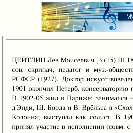
ЦЕЙТЛИН Лев Моисеевич [3 (15)
III
18
сов. скрипач, педагог и муз.-обществ
РСФСР (1927). Доктор искусствоведе
1901 окончил Петерб. консерваторию п
В 1902-05 жил в Париже; занимался н
д
'
Энди, Ш. Борда и В. Врёльса в «Схол
Колонна; выступал как солист. В 19
принял участие в исполнении (совм. с