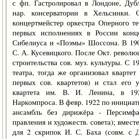
с фп. Гастролировал в Лондоне, Дуб
нар. консерватории в Хельсинки.
концертмейстер оркестра Оперного т
первых исполнениях в России конц
Сибелиуса и «Поэмы» Шоссона. В 190
С. А. Кусевицкого. После Окт. револю
строительства сов. муз. культуры. С 
театра, тогда же организовал квартет
первых сов. квартетов) и стал его 
квартета им. В. И. Ленина, в 192
Наркомпроса. В февр. 1922 по инициат
ансамбль без дирижёра - Персимфа
правления и художеств. совета); вмес
для 2 скрипок И. С. Баха (совм. с 