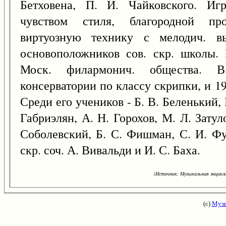
Бетховена, П. И. Чайковского. Иг
чувством стиля, благородной про
виртуозную технику с мелодич. вы
основоположников сов. скр. школы. 
Моск. филармонич. общества. 
консерватории по классу скрипки, и 19
Среди его учеников - Б. В. Беленький, 
Габриэлян, А. Н. Горохов, М. Л. Зату
Соболевский, Б. С. Фишман, С. И. Ф
скр. соч. А. Вивальди и И. С. Баха.
(Источник: Музыкальная энцикло
(с)
Музы