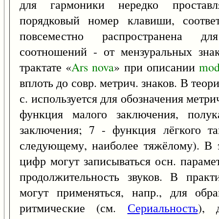
для гармоники нередко простав
порядковый номер клавиши, соотве
повсеместно распространена дл
соотношений - от мензуральных знак
трактате «
Ars
nova
» при описании
mod
вплоть до совр. метрич. знаков. В тео
с. используется для обозначения метрич.
функция малого заключения, полук
заключения; 7 - функция лёгкого та
следующему, наиболее тяжёлому). В
цифр могут записываться осн. параме
продолжительность звуков. В прак
могут применяться, напр., для об
ритмические (см.
Сериальность
), 