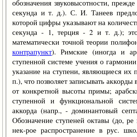
обозначения звуковысотности, прежде 
секунда и т. д.). С. И. Танеев пред
которой цифры указывают на количеств
секунда - 1, терция - 2 и т. д.); э
математически точной теории полифо
контрапункт
). Римские (иногда и а
ступенной системе учения о гармонии
указание на ступени, являющиеся их 
п.), что позволяет записывать аккорды
от конкретной высоты примы; арабск
ступенной и функциональной систе
аккорда (напр., - доминантовый сеп
Обозначение ступеней октавы (до, ре 
нек-рое распространение в рус. шко