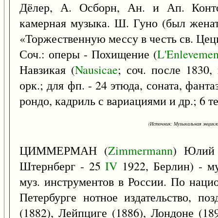
Дёлер, А. Осборн, Ан. и Ап. Контс
камерная музыка. Ш. Гуно (был женат
«Торжественную мессу в честь св. Цец
Соч.: оперы - Похищение (
L'Enlevemen
Навзикая (
Nausicae
; соч. после 1830,
орк.; для фп. - 24 этюда, соната, фант
рондо, кадриль с вариациями и др.; 6 т
(Источник: Музыкальная энцикло
ЦИММЕРМАН (
Zimmermann
) Юлий
Штернберг - 25
IV
1922, Берлин) - му
муз. инструментов в России. По наци
Петербурге нотное издательство, по
(1882), Лейпциге (1886), Лондоне (18