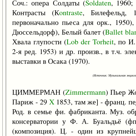
Соч.: опера Солдаты (
Soldaten
, 1960;
Контрасты (К
ontraste
, Билефельд, 1
первоначально пьеса для орк., 1950)
Дюссельдорф), Белый балет (
Ballet
bla
Хвала глупости (
Lob
der
Torheit
, по И
2-я ред. 1953) и др. произв., в т.ч. 
выставки в Осака (1970).
(Источник: Музыкальная энцикло
ЦИММЕРМАН (
Zimmermann
) Пьер Ж
Париж - 29
X
1853, там же] - франц. пе
Род. в семье фи. фабриканта. Муз. о
консерватории у Ф. А. Буальдьё (фп
(композиция). Ц. - один из крупней