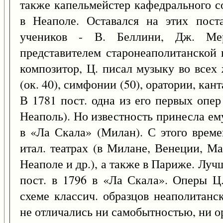
также капельмейстер кафедрального с
в Неаполе. Оставался на этих пост
учеников - В. Беллини, Дж. Ме
представителем старонеаполитанской
композитор, Ц. писал музыку во всех
(ок. 40), симфонии (50), оратории, кант
В 1781 пост. одна из его первых опе
Неаполь). Но известность принесла ем
в «Ла Скала» (Милан). С этого врем
итал. театрах (в Милане, Венеции, М
Неаполе и др.), а также в Париже. Луч
пост. в 1796 в «Ла Скала». Оперы Ц
схеме классич. образцов неаполитанс
не отличались ни самобытностью, ни о