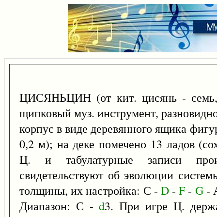
ЦИСЯНЬЦИН (от кит. цисянь - семь, 
щипковый муз. инструмент, разновидн
корпус в виде деревянного ящика фигур
0,2 м); на деке помечено 13 ладов (
Ц. и табулатурные записи прои
свидетельствуют об эволюции системы
толщины, их настройка: С -
D
-
F
-
G
- 
Диапазон: С -
d
3. При игре Ц. держа