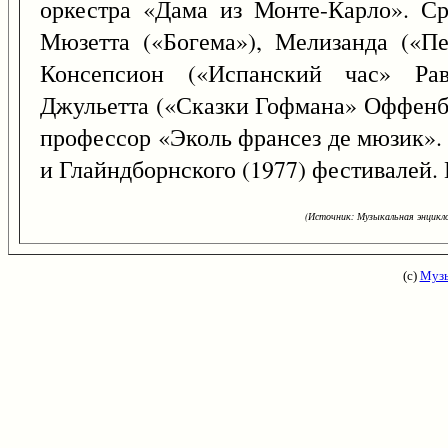
оркестра «Дама из Монте-Карло». Ср
Мюзетта («Богема»), Мелизанда («П
Консепсион («Испанский час» Рав
Джульетта («Сказки Гофмана» Оффенба
профессор «Эколь франсез де мюзик».
и Глайндборнского (1977) фестивалей. 
(Источник: Музыкальная энцикло
(с)
Музы