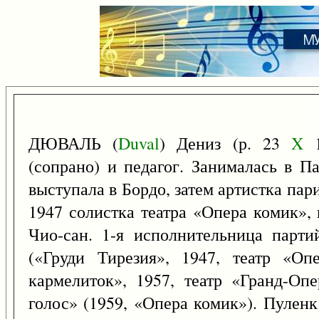
ДЮВАЛЬ (
Duval
) Дениз (р. 23
X
1
(сопрано) и педагог. Занималась в П
выступала в Бордо, затем артистка па
1947 солистка театра «Опера комик»,
Чио-сан. 1-я исполнительница парти
(«Груди Тирезия», 1947, театр «Оп
кармелиток», 1957, театр «Гранд-Оп
голос» (1959, «Опера комик»). Пуленк