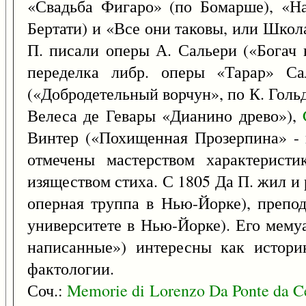
«Свадьба Фигаро» (по Бомарше), «Н
Бертати) и «Все они таковы, или Шко
П. писали оперы А. Сальери («Богач н
переделка либр. оперы «Тарар» Са
(«Добродетельный ворчун», по К. Гольд
Велеса де Гевары «Дианино древо»),
Винтер («Похищенная Прозерпина» - п
отмечены мастерством характеристи
изяществом стиха. С 1805 Да П. жил и 
оперная труппа в Нью-Йорке), препод
университете в Нью-Йорке). Его мем
написанные») интересны как истори
фактологии.
Соч.:
Memorie
di
Lorenzo
Da
Ponte
da
C