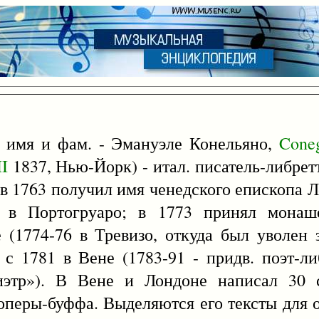
. имя и фам. - Эмануэле Конельяно,
Coneg
II
1837, Нью-Йорк) - итал. писатель-либре
 в 1763 получил имя ченедского епископа 
 в Портогруаро; в 1773 принял монаше
 (1774-76 в Тревизо, откуда был уволен 
с 1781 в Вене (1783-91 - придв. поэт-ли
тиэтр»). В Вене и Лондоне написал 30 с
оперы-буффа. Выделяются его тексты для 