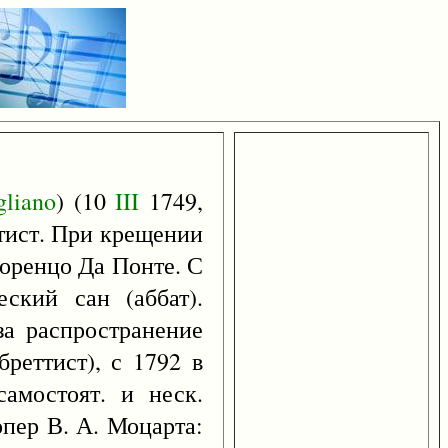
liano
) (10
III
1749,
ттист. При крещении
Лоренцо Да Понте. С
ский сан (аббат).
за распространение
бреттист), с 1792 в
амостоят. и неск.
опер В. А. Моцарта: