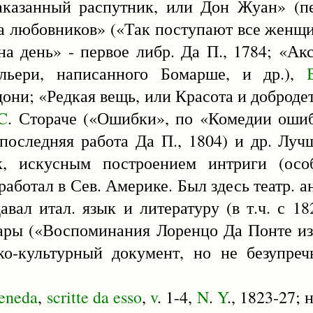
аказанный распутник, или Дон Жуан» (пе
ла любовников» («Так поступают все женщи
а день» - первое либр. Да П., 1784; «Ак
льери, написанного Бомарше, и др.),
они; «Редкая вещь, или Красота и добродет
C
. Стораче («Ошибки», по «Комедии оши
оследняя работа Да П., 1804) и др. Луч
к, искусным построением интриги (осо
работал в Сев. Америке. Был здесь театр. а
авал итал. язык и литературу (в т.ч. с 1
уары («Воспоминания Лоренцо Да Понте и
ко-культурный документ, но не безупреч
eneda
,
scritte
da
esso
,
v
. 1-4,
N
.
Y
., 1823-27; 