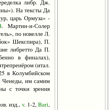
ределка либр. Дж.
ны»). На тексты Да
сур, царь Ормуза» -
B
. Мартин-и-Солер
ель», по новелле Л.
бок» Шекспира), П.
шие либретто Да П.
бенно в финалах),
нтрепренёром (итал.
825 в Колумбийском
з Ченеды, им самим
ны с точки зрения
нов. изд.,
v
. 1-2,
Bari
,